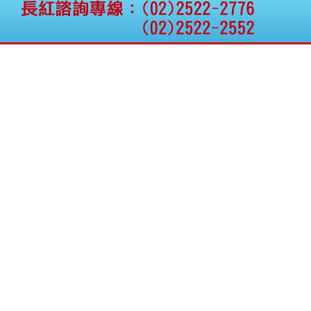
公告向關係人取得使用
權資產
仁新醫藥:代重要子公司
BeliteBio,Inc公告受邀參
加第27屆眼
巨生生醫:公告本公司
MPB-1523MRI顯影劑-
肝細胞癌接獲美國FD
格斯科技*:公告調整本
公司私募專區資訊(董事
會決議日起兩日內應申
報相關資
格斯科技*:公告更正
115/05/12重訊內容(停
止過戶起始日期)
將捷:代子公司忠明營造
工程股份有限公司公告
「新北市淡水區海鷗段
11
阿波羅電力:公告本公司
法人監察人改派代表人
永信藥品工業:本公司委
外廠商活動網站消費者
資訊外流事宜