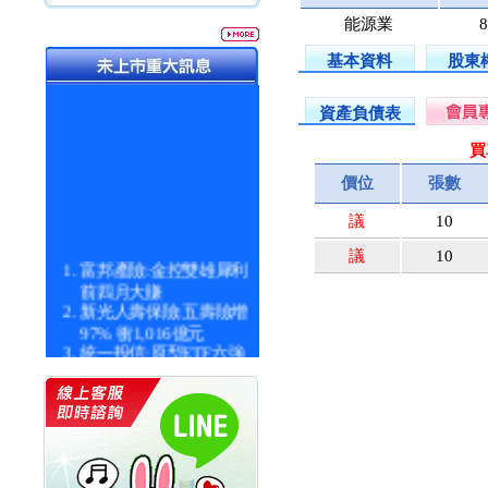
能源業
8
基本資料
股東
資產負債表
買
價位
張數
議
10
議
10
富邦產險:金控雙雄犀利
前四月大賺
新光人壽保險:五壽險增
97% 衝1,016億元
統一投信:原型ETF六強
漲逾九成
統一投信:主動式ETF溢
價 被盯上
新光人壽保險:新壽Q1外
價金將達996億
宇辰系統科技:宇辰業績