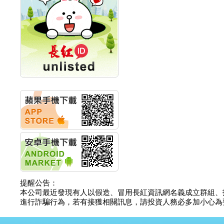
創新高 啟動興櫃轉上櫃
計畫
明緯企業:明緯永續科技
競賽 以電源驅動善的力
量
秀育企業:秀育SHO-U儲
能系統 獲國內首張CNS
認證
聯博投信:聯博00404A
從容擁抱台股主流
華旭先進:代重要子公司
碩通散熱股份有限公司
公告董事會通過發言人
及代理發
華旭先進:代重要子公司
碩通散熱股份有限公司
公告董事會決議發行員
工認股權
華旭先進:代重要子公司
碩通散熱股份有限公司
提醒公告：
公告董事會追認113年
本公司最近發現有人以假造、冒用長紅資訊網名義成立群組、
向關係
進行詐騙行為，若有接獲相關訊息，請投資人務必多加小心為要，如
華旭先進:代重要子公司
碩通散熱股份有限公司