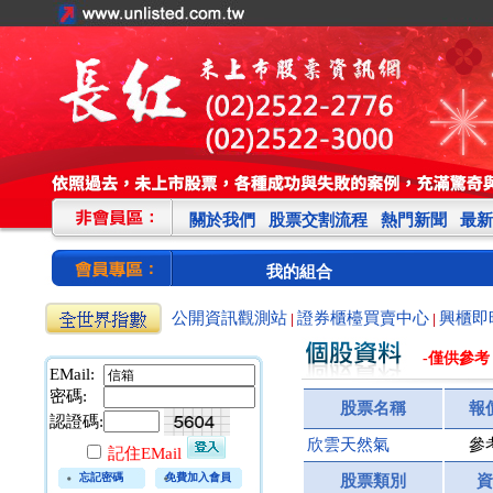
關於我們
股票交割流程
熱門新聞
最新
我的組合
公開資訊觀測站
證券櫃檯買賣中心
興櫃即
|
|
-僅供參考
EMail:
密碼:
股票名稱
報
認證碼:
欣雲天然氣
參
記住EMail
忘記密碼
免費加入會員
股票類別