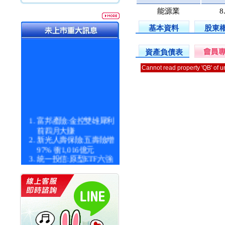
能源業
8
基本資料
股東
資產負債表
Cannot read property 'QB' of 
富邦產險:金控雙雄犀利
前四月大賺
新光人壽保險:五壽險增
97% 衝1,016億元
統一投信:原型ETF六強
漲逾九成
統一投信:主動式ETF溢
價 被盯上
新光人壽保險:新壽Q1外
價金將達996億
宇辰系統科技:宇辰業績
創新高 啟動興櫃轉上櫃