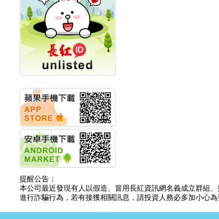
計畫
明緯企業:明緯永續科技
競賽 以電源驅動善的力
量
秀育企業:秀育SHO-U儲
能系統 獲國內首張CNS
認證
聯博投信:聯博00404A
從容擁抱台股主流
華旭先進:代重要子公司
碩通散熱股份有限公司
公告董事會通過發言人
及代理發
華旭先進:代重要子公司
碩通散熱股份有限公司
公告董事會決議發行員
工認股權
華旭先進:代重要子公司
碩通散熱股份有限公司
提醒公告：
公告董事會追認113年
本公司最近發現有人以假造、冒用長紅資訊網名義成立群組、
向關係
進行詐騙行為，若有接獲相關訊息，請投資人務必多加小心為要，如
華旭先進:代重要子公司
碩通散熱股份有限公司