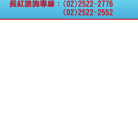
公告向關係人取得使用
權資產
仁新醫藥:代重要子公司
BeliteBio,Inc公告受邀參
加第27屆眼
巨生生醫:公告本公司
MPB-1523MRI顯影劑-
肝細胞癌接獲美國FD
格斯科技*:公告調整本
公司私募專區資訊(董事
會決議日起兩日內應申
報相關資
格斯科技*:公告更正
115/05/12重訊內容(停
止過戶起始日期)
將捷:代子公司忠明營造
工程股份有限公司公告
「新北市淡水區海鷗段
11
阿波羅電力:公告本公司
法人監察人改派代表人
永信藥品工業:本公司委
外廠商活動網站消費者
資訊外流事宜