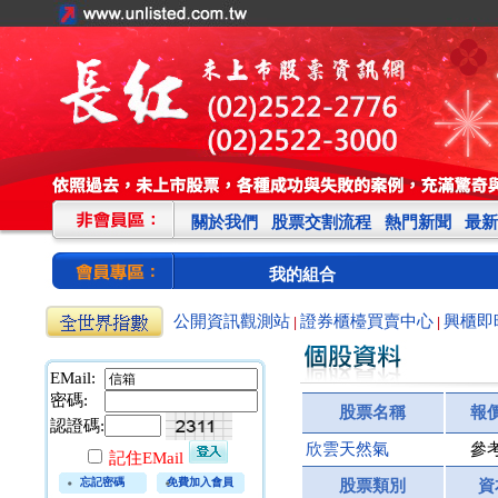
關於我們
股票交割流程
熱門新聞
最新
我的組合
公開資訊觀測站
證券櫃檯買賣中心
興櫃即
|
|
EMail:
密碼:
股票名稱
報
認證碼:
欣雲天然氣
參
記住EMail
忘記密碼
免費加入會員
股票類別
資