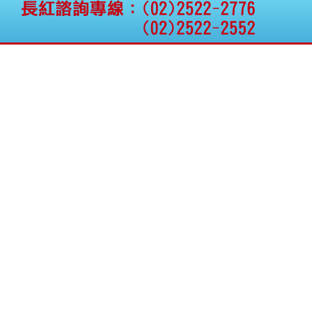
公告向關係人取得使用
權資產
仁新醫藥:代重要子公司
BeliteBio,Inc公告受邀參
加第27屆眼
巨生生醫:公告本公司
MPB-1523MRI顯影劑-
肝細胞癌接獲美國FD
格斯科技*:公告調整本
公司私募專區資訊(董事
會決議日起兩日內應申
報相關資
格斯科技*:公告更正
115/05/12重訊內容(停
止過戶起始日期)
將捷:代子公司忠明營造
工程股份有限公司公告
「新北市淡水區海鷗段
11
阿波羅電力:公告本公司
法人監察人改派代表人
永信藥品工業:本公司委
外廠商活動網站消費者
資訊外流事宜