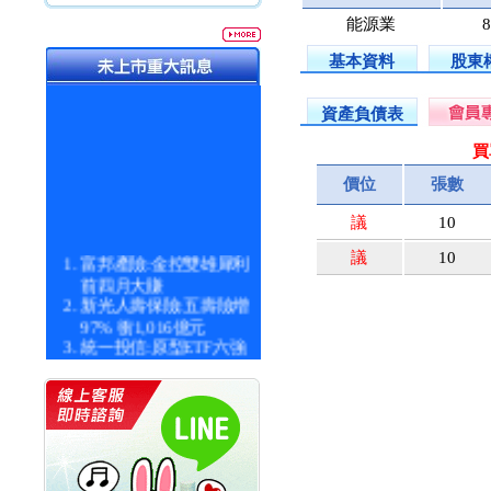
能源業
8
基本資料
股東
資產負債表
買
價位
張數
議
10
富邦產險:金控雙雄犀利
議
10
前四月大賺
新光人壽保險:五壽險增
97% 衝1,016億元
統一投信:原型ETF六強
漲逾九成
統一投信:主動式ETF溢
價 被盯上
新光人壽保險:新壽Q1外
價金將達996億
宇辰系統科技:宇辰業績
創新高 啟動興櫃轉上櫃