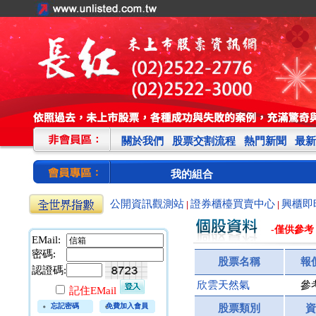
關於我們
股票交割流程
熱門新聞
最新
我的組合
公開資訊觀測站
證券櫃檯買賣中心
興櫃即
|
|
-僅供參考
EMail:
密碼:
股票名稱
報
認證碼:
欣雲天然氣
參
記住EMail
忘記密碼
免費加入會員
股票類別