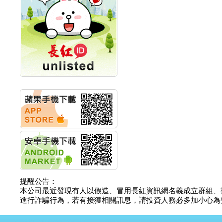
計畫
明緯企業:明緯永續科技
競賽 以電源驅動善的力
量
秀育企業:秀育SHO-U儲
能系統 獲國內首張CNS
認證
聯博投信:聯博00404A
從容擁抱台股主流
華旭先進:代重要子公司
碩通散熱股份有限公司
公告董事會通過發言人
及代理發
華旭先進:代重要子公司
碩通散熱股份有限公司
公告董事會決議發行員
工認股權
華旭先進:代重要子公司
碩通散熱股份有限公司
提醒公告：
公告董事會追認113年
本公司最近發現有人以假造、冒用長紅資訊網名義成立群組、
向關係
進行詐騙行為，若有接獲相關訊息，請投資人務必多加小心為要，如
華旭先進:代重要子公司
碩通散熱股份有限公司