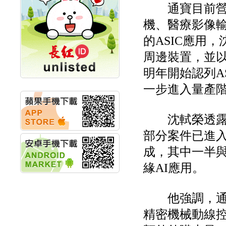
通寶目前營收仍
計畫
明緯企業:明緯永續科技
機、醫療影像
競賽 以電源驅動善的力
量
的ASIC應用
秀育企業:秀育SHO-U儲
周邊裝置，並以
能系統 獲國內首張CNS
認證
明年開始認列A
聯博投信:聯博00404A
從容擁抱台股主流
一步進入量產
華旭先進:代重要子公司
碩通散熱股份有限公司
公告董事會通過發言人
沈軾榮透露，目前
及代理發
華旭先進:代重要子公司
部分案件已進入
碩通散熱股份有限公司
成，其中一半與既
公告董事會決議發行員
工認股權
緣AI應用。
華旭先進:代重要子公司
碩通散熱股份有限公司
公告董事會追認113年
他強調，通寶
向關係
華旭先進:代重要子公司
精密機械動線控
碩通散熱股份有限公司