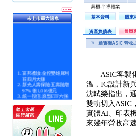
興櫃-半導體業
基本資料
股東
資產負債表
通寶衝ASIC 營
富邦產險:金控雙雄犀利
ASIC客製化
前四月大賺
溫，IC設計新
新光人壽保險:五壽險增
97% 衝1,016億元
沈軾榮指出，通寶未來
統一投信:原型ETF六強
漲逾九成
雙軌切入ASIC
統一投信:主動式ETF溢
實體AI、印表
價 被盯上
新光人壽保險:新壽Q1外
來幾年營收高
價金將達996億
宇辰系統科技:宇辰業績
創新高 啟動興櫃轉上櫃