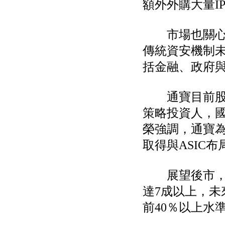
額外外購大量I
公告向關係人取得使用
權資產
仁新醫藥:代重要子公司
BeliteBio,Inc公告受邀參
市場也關心P
加第27屆眼
傳統資安機制未
巨生生醫:公告本公司
MPB-1523MRI顯影劑-
括金融、政府
肝細胞癌接獲美國FD
格斯科技*:公告調整本
公司私募專區資訊(董事
通寶目前股東
會決議日起兩日內應申
報相關資
策略投資人，
格斯科技*:公告更正
115/05/12重訊內容(停
榮強調，通寶為
止過戶起始日期)
取得與ASIC
將捷:代子公司忠明營造
工程股份有限公司公告
「新北市淡水區海鷗段
展望後市，沈
11
阿波羅電力:公告本公司
達7成以上，
法人監察人改派代表人
永信藥品工業:本公司委
前40％以上水
外廠商活動網站消費者
資訊外流事宜