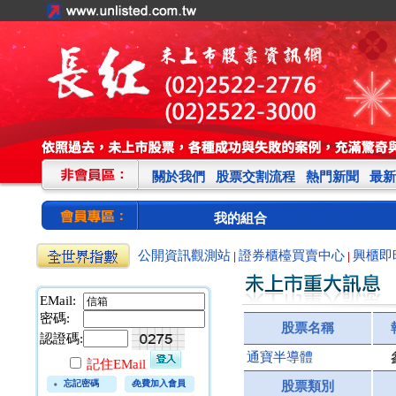
關於我們
股票交割流程
熱門新聞
最新
我的組合
公開資訊觀測站
證券櫃檯買賣中心
興櫃即
|
|
EMail:
密碼:
股票名稱
認證碼:
通寶半導體
記住EMail
忘記密碼
免費加入會員
股票類別