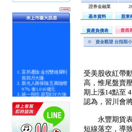
證券金融業
2
基本資料
股東
資產負債表
資金觀望 台指期
富邦產險:金控雙雄犀利
受美股收紅帶
前四月大賺
高，惟尾盤賣壓浮
新光人壽保險:五壽險增
97% 衝1,016億元
期上漲14點至 
統一投信:原型ETF六強
漲逾九成
認為，習川會
統一投信:主動式ETF溢
價 被盯上
新光人壽保險:新壽Q1外
永豐期貨表示
價金將達996億
宇辰系統科技:宇辰業績
短線落空，導致
創新高 啟動興櫃轉上櫃