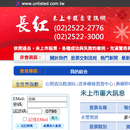
關於我們
股票交割流程
熱門新聞
最新
我的組合
公開資訊觀測站
證券櫃檯買賣中心
興櫃即
|
|
EMail:
密碼:
股票名稱
報
認證碼:
永豐期貨
參
記住EMail
忘記密碼
免費加入會員
股票類別