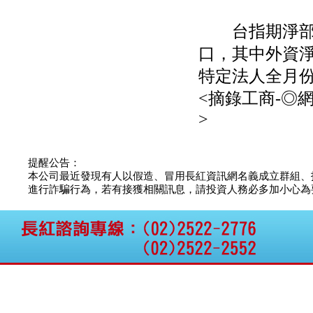
公告向關係人取得使用
權資產
台指期淨部位方
仁新醫藥:代重要子公司
BeliteBio,Inc公告受邀參
口，其中外資淨空
加第27屆眼
巨生生醫:公告本公司
特定法人全月份
MPB-1523MRI顯影劑-
<摘錄工商-◎
肝細胞癌接獲美國FD
格斯科技*:公告調整本
>
公司私募專區資訊(董事
會決議日起兩日內應申
報相關資
提醒公告：
格斯科技*:公告更正
本公司最近發現有人以假造、冒用長紅資訊網名義成立群組、
115/05/12重訊內容(停
進行詐騙行為，若有接獲相關訊息，請投資人務必多加小心為要，如
止過戶起始日期)
將捷:代子公司忠明營造
工程股份有限公司公告
「新北市淡水區海鷗段
11
阿波羅電力:公告本公司
法人監察人改派代表人
永信藥品工業:本公司委
外廠商活動網站消費者
資訊外流事宜