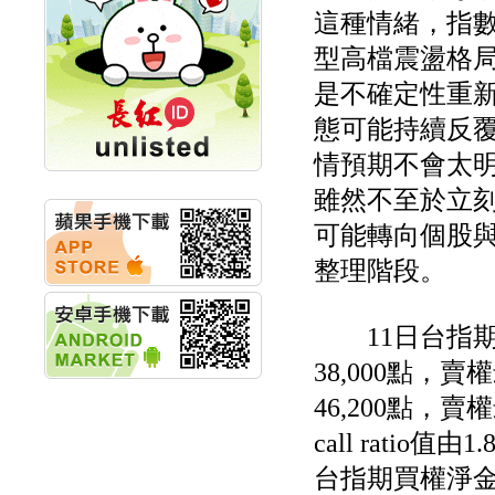
這種情緒，指
計畫
明緯企業:明緯永續科技
型高檔震盪格
競賽 以電源驅動善的力
量
是不確定性重
秀育企業:秀育SHO-U儲
態可能持續反
能系統 獲國內首張CNS
認證
情預期不會太明
聯博投信:聯博00404A
從容擁抱台股主流
雖然不至於立
華旭先進:代重要子公司
可能轉向個股
碩通散熱股份有限公司
公告董事會通過發言人
整理階段。
及代理發
華旭先進:代重要子公司
碩通散熱股份有限公司
11日台指期
公告董事會決議發行員
工認股權
38,000點，賣
華旭先進:代重要子公司
碩通散熱股份有限公司
46,200點，賣
公告董事會追認113年
call ratio值
向關係
華旭先進:代重要子公司
台指期買權淨金額
碩通散熱股份有限公司