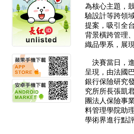
創新高 啟動興櫃轉上櫃
為核心主題，鼓
計畫
明緯企業:明緯永續科技
驗設計等跨領
競賽 以電源驅動善的力
提案，吸引全台
量
秀育企業:秀育SHO-U儲
背景橫跨管理
能系統 獲國內首張CNS
認證
織品學系，展
聯博投信:聯博00404A
從容擁抱台股主流
華旭先進:代重要子公司
決賽當日，進
碩通散熱股份有限公司
呈現，由法國巴
公告董事會通過發言人
及代理發
銀行保險研究
華旭先進:代重要子公司
碩通散熱股份有限公司
究所所長張凱
公告董事會決議發行員
團法人保險事
工認股權
華旭先進:代重要子公司
料管理學院助
碩通散熱股份有限公司
公告董事會追認113年
學術界進行點
向關係
華旭先進:代重要子公司
碩通散熱股份有限公司