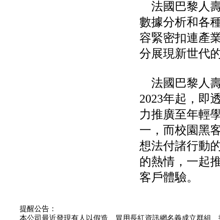
法國巴黎人壽
公告向關係人取得使用
權資產
數據分析和各
仁新醫藥:代重要子公司
容緊密扣連產
BeliteBio,Inc公告受邀參
加第27屆眼
分展現新世代
巨生生醫:公告本公司
MPB-1523MRI顯影劑-
肝細胞癌接獲美國FD
法國巴黎人壽與
格斯科技*:公告調整本
公司私募專區資訊(董事
2023年起，
會決議日起兩日內應申
報相關資
力推廣至年輕
格斯科技*:公告更正
一，而校園黑
115/05/12重訊內容(停
止過戶起始日期)
想法付諸行動
將捷:代子公司忠明營造
工程股份有限公司公告
的熱情，一起
「新北市淡水區海鷗段
客戶體驗。
11
阿波羅電力:公告本公司
法人監察人改派代表人
永信藥品工業:本公司委
提醒公告：
外廠商活動網站消費者
本公司最近發現有人以假造、冒用長紅資訊網名義成立群組、