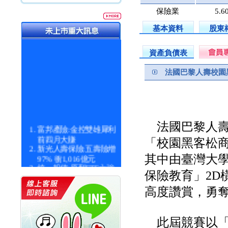
保險業
5.6
基本資料
股東
資產負債表
法國巴黎人壽校園
法國巴黎人壽
富邦產險:金控雙雄犀利
前四月大賺
「校園黑客松商
新光人壽保險:五壽險增
97% 衝1,016億元
其中由臺灣大
統一投信:原型ETF六強
保險教育」2D
漲逾九成
統一投信:主動式ETF溢
高度讚賞，勇奪
價 被盯上
新光人壽保險:新壽Q1外
價金將達996億
此屆競賽以「
宇辰系統科技:宇辰業績