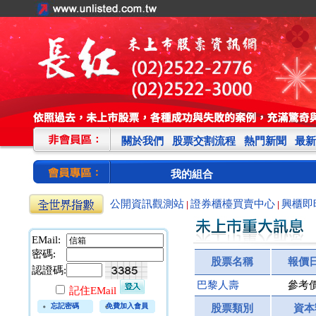
關於我們
股票交割流程
熱門新聞
最新
我的組合
公開資訊觀測站
證券櫃檯買賣中心
興櫃即
|
|
EMail:
密碼:
股票名稱
報價
認證碼:
巴黎人壽
參考
記住EMail
忘記密碼
免費加入會員
股票類別
資本