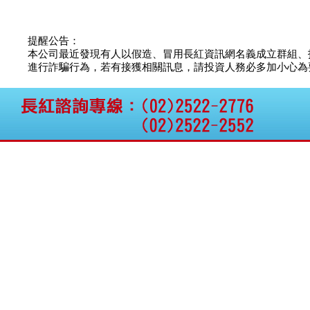
公告向關係人取得使用
權資產
仁新醫藥:代重要子公司
提醒公告：
BeliteBio,Inc公告受邀參
本公司最近發現有人以假造、冒用長紅資訊網名義成立群組、
加第27屆眼
進行詐騙行為，若有接獲相關訊息，請投資人務必多加小心為要，如
巨生生醫:公告本公司
MPB-1523MRI顯影劑-
肝細胞癌接獲美國FD
格斯科技*:公告調整本
公司私募專區資訊(董事
會決議日起兩日內應申
報相關資
格斯科技*:公告更正
115/05/12重訊內容(停
止過戶起始日期)
將捷:代子公司忠明營造
工程股份有限公司公告
「新北市淡水區海鷗段
11
阿波羅電力:公告本公司
法人監察人改派代表人
永信藥品工業:本公司委
外廠商活動網站消費者
資訊外流事宜