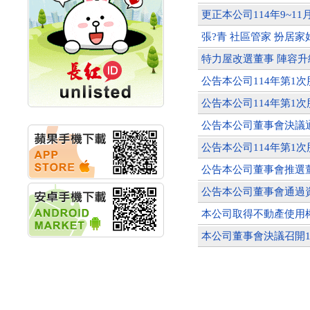
計畫
更正本公司114年9~
明緯企業:明緯永續科技
張?青 社區管家 扮居家
競賽 以電源驅動善的力
量
特力屋改選董事 陣容升
秀育企業:秀育SHO-U儲
能系統 獲國內首張CNS
公告本公司114年第1
認證
公告本公司114年第1
聯博投信:聯博00404A
從容擁抱台股主流
公告本公司董事會決議
華旭先進:代重要子公司
碩通散熱股份有限公司
公告本公司114年第1
公告董事會通過發言人
公告本公司董事會推選
及代理發
華旭先進:代重要子公司
公告本公司董事會通過
碩通散熱股份有限公司
公告董事會決議發行員
本公司取得不動產使用權
工認股權
華旭先進:代重要子公司
本公司董事會決議召開1
碩通散熱股份有限公司
公告董事會追認113年
向關係
華旭先進:代重要子公司
碩通散熱股份有限公司