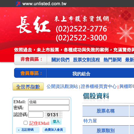
關於我們
股票交割流程
熱門新聞
最新
我的組合
公開資訊觀測站
證券櫃檯買賣中心
興櫃即
|
|
EMail:
密碼:
股票名稱
認證碼:
特力屋
記住EMail
忘記密碼
免費加入會員
股票類別