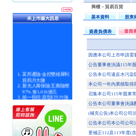
興櫃－貿易百貨
基本資料
股東
資產負債表
因應本公司上市申請需
公告董事會決議115年
富邦產險:金控雙雄犀利
公告本公司違反水污染
前四月大賺
新光人壽保險:五壽險增
本公司一年內累積取得
97% 衝1,016億元
召集本公司115年股東
統一投信:原型ETF六強
漲逾九成
公告本公司董事會決議
統一投信:主動式ETF溢
價 被盯上
(補充公告)本公司公司
新光人壽保險:新壽Q1外
公告本公司本公司公司
價金將達996億
宇辰系統科技:宇辰業績
更補正112及113年度(
創新高 啟動興櫃轉上櫃