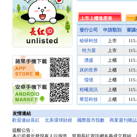
名佳利金
1.8
9
計畫
明緯企業:明緯永續科技
統一投信
464.5
512
競賽 以電源驅動善的力
台灣集保
上市上櫃進度表
131.1
上
171
量
馬上發
議價
8
秀育企業:秀育SHO-U儲
發行公司
申請類別
審議
能系統 獲國內首張CNS
民間全民
議價
議
認證
稜研科技
上市
115
鎧鉅科技
議價
議
聯博投信:聯博00404A
萬里遊
10.0
議
從容擁抱台股主流
特力屋
上市
115
華旭先進:代重要子公司
醫電鼎眾
議價
41
湧盛
上櫃
115
碩通散熱股份有限公司
三信商銀
議價
13
公告董事會通過發言人
床的世界
上櫃
115
菘凱科技
議價
10
及代理發
華旭先進:代重要子公司
東盈光電
議價
16
儒億
上櫃
115
碩通散熱股份有限公司
匯頂電腦
議價
10
程曦資訊
上櫃
115
公告董事會決議發行員
南美特科
議價
364
工認股權
華芸科技
上櫃
115
華旭先進:代重要子公司
台塑網科
70.00
議
碩通散熱股份有限公司
精華生醫
上櫃
115
捷揚光電
議價
249
友情連結
公告董事會追認113年
新德科技
議價
20
和亞智慧
上櫃
115
向關係
歡迎連結長紅
北美環球財經
國際股市指數
商業週刊雜
富宸材料
議價
154
華旭先進:代重要子公司
提醒公告：
碩通散熱股份有限公司
諾瓦材料
議價
50
本公司最近發現有人以假造、冒用長紅資訊網名義成立群組、