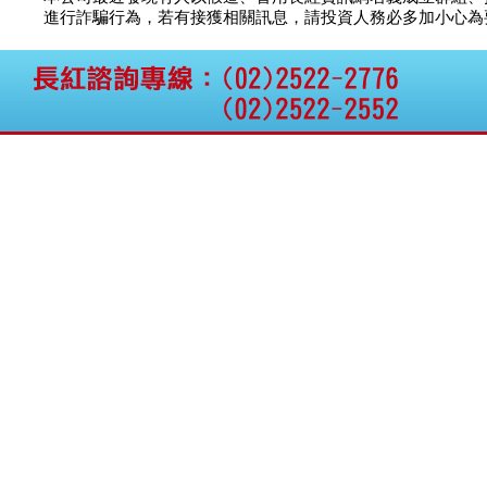
公告向關係人取得使用
智安電子
議價
12
進行詐騙行為，若有接獲相關訊息，請投資人務必多加小心為要，如
權資產
昇陽能源
議價
40
仁新醫藥:代重要子公司
BeliteBio,Inc公告受邀參
穩晟材料
議價
議
加第27屆眼
騰錂鐳射
議價
70
巨生生醫:公告本公司
茂德科技
議價
9
MPB-1523MRI顯影劑-
肝細胞癌接獲美國FD
亞太投資
議價
40
格斯科技*:公告調整本
國票綜合
10.5
議
公司私募專區資訊(董事
華德光電
21.5
議
會決議日起兩日內應申
報相關資
格斯科技*:公告更正
115/05/12重訊內容(停
止過戶起始日期)
將捷:代子公司忠明營造
工程股份有限公司公告
「新北市淡水區海鷗段
11
阿波羅電力:公告本公司
法人監察人改派代表人
永信藥品工業:本公司委
外廠商活動網站消費者
資訊外流事宜