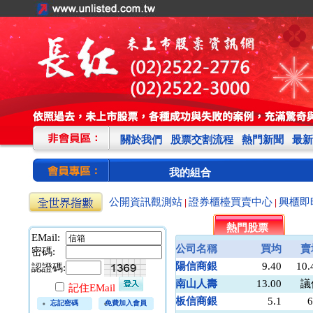
關於我們
股票交割流程
熱門新聞
最新
我的組合
公開資訊觀測站
證券櫃檯買賣中心
興櫃即
|
|
熱門股票
EMail:
公司名稱
買均
賣
密碼:
陽信商銀
9.40
10.
認證碼:
南山人壽
13.00
議
記住EMail
板信商銀
5.1
6
忘記密碼
免費加入會員