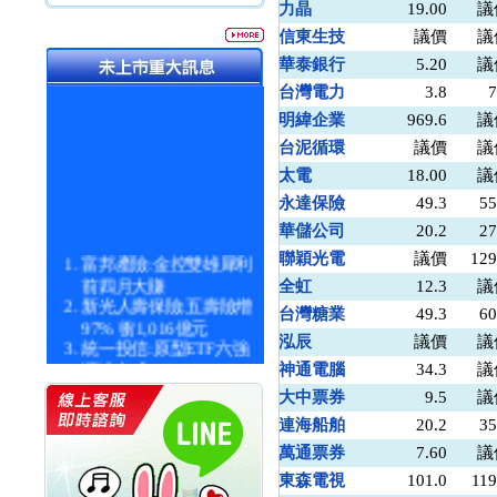
力晶
19.00
議
信東生技
議價
議
華泰銀行
5.20
議
台灣電力
3.8
7
明緯企業
969.6
議
台泥循環
議價
議
太電
18.00
議
永達保險
49.3
55
華儲公司
20.2
27
富邦產險:金控雙雄犀利
聯穎光電
議價
129
前四月大賺
全虹
12.3
議
新光人壽保險:五壽險增
台灣糖業
49.3
60
97% 衝1,016億元
統一投信:原型ETF六強
泓辰
議價
議
漲逾九成
神通電腦
34.3
議
統一投信:主動式ETF溢
大中票券
9.5
議
價 被盯上
連海船舶
20.2
35
新光人壽保險:新壽Q1外
價金將達996億
萬通票券
7.60
議
宇辰系統科技:宇辰業績
東森電視
101.0
119
創新高 啟動興櫃轉上櫃