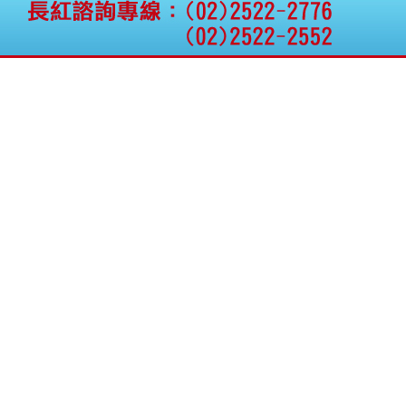
公告向關係人取得使用
權資產
仁新醫藥:代重要子公司
BeliteBio,Inc公告受邀參
加第27屆眼
巨生生醫:公告本公司
MPB-1523MRI顯影劑-
肝細胞癌接獲美國FD
格斯科技*:公告調整本
公司私募專區資訊(董事
會決議日起兩日內應申
報相關資
格斯科技*:公告更正
115/05/12重訊內容(停
止過戶起始日期)
將捷:代子公司忠明營造
工程股份有限公司公告
「新北市淡水區海鷗段
11
阿波羅電力:公告本公司
法人監察人改派代表人
永信藥品工業:本公司委
外廠商活動網站消費者
資訊外流事宜