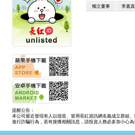
計畫
獨立董事
李素
明緯企業:明緯永續科技
競賽 以電源驅動善的力
量
秀育企業:秀育SHO-U儲
能系統 獲國內首張CNS
認證
聯博投信:聯博00404A
從容擁抱台股主流
華旭先進:代重要子公司
碩通散熱股份有限公司
公告董事會通過發言人
及代理發
華旭先進:代重要子公司
碩通散熱股份有限公司
公告董事會決議發行員
工認股權
華旭先進:代重要子公司
碩通散熱股份有限公司
提醒公告：
公告董事會追認113年
本公司最近發現有人以假造、冒用長紅資訊網名義成立群組、
向關係
進行詐騙行為，若有接獲相關訊息，請投資人務必多加小心為要，如
華旭先進:代重要子公司
碩通散熱股份有限公司