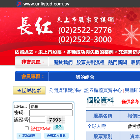
關於我們
股票交割流程
熱門新聞
最新
我的組合
公開資訊觀測站
證券櫃檯買賣中心
興櫃即
|
|
-僅供參考
EMail:
密碼:
股票名稱
報價
認證碼:
全球人壽
參考
記住EMail
忘記密碼
免費加入會員
股票類別
資本