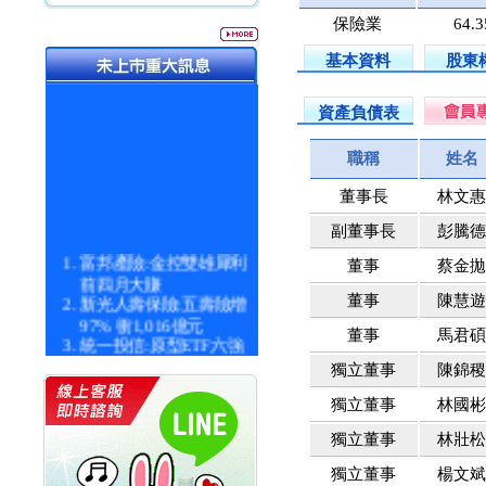
保險業
64.
基本資料
股東
資產負債表
職稱
姓名
董事長
林文
副董事長
彭騰
富邦產險:金控雙雄犀利
董事
蔡金
前四月大賺
新光人壽保險:五壽險增
董事
陳慧
97% 衝1,016億元
董事
馬君
統一投信:原型ETF六強
漲逾九成
獨立董事
陳錦
統一投信:主動式ETF溢
價 被盯上
獨立董事
林國
新光人壽保險:新壽Q1外
獨立董事
林壯
價金將達996億
宇辰系統科技:宇辰業績
獨立董事
楊文
創新高 啟動興櫃轉上櫃