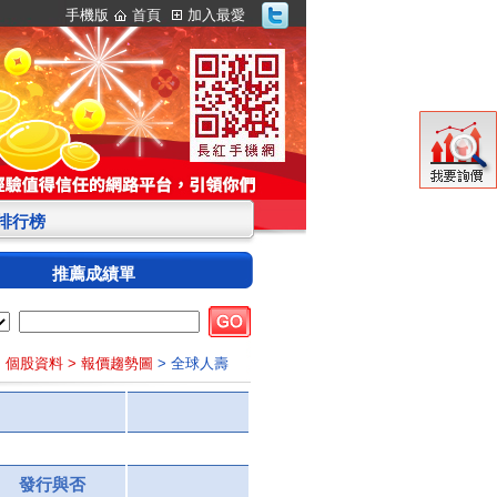
手機版
首頁
加入最愛
S排行榜
推薦成績單
> 個股資料
> 報價趨勢圖
> 全球人壽
發行與否