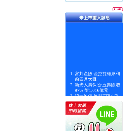
富邦產險:金控雙雄犀利
前四月大賺
新光人壽保險:五壽險增
97% 衝1,016億元
統一投信:原型ETF六強
漲逾九成
統一投信:主動式ETF溢
價 被盯上
新光人壽保險:新壽Q1外
價金將達996億
宇辰系統科技:宇辰業績