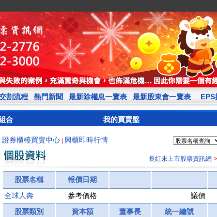
交割流程
熱門新聞
最新除權息一覽表
最新股東會一覽表
EP
組合
我的買賣盤
證券櫃檯買賣中心
興櫃即時行情
|
|
長紅未上市股票資訊網
股票名稱
報價日期
全球人壽
參考價格
議價
股票類別
資本額
董事長
統一編號