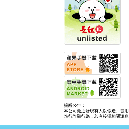
創新高 啟動興櫃轉上櫃
計畫
明緯企業:明緯永續科技
競賽 以電源驅動善的力
量
秀育企業:秀育SHO-U儲
能系統 獲國內首張CNS
認證
聯博投信:聯博00404A
從容擁抱台股主流
華旭先進:代重要子公司
碩通散熱股份有限公司
公告董事會通過發言人
及代理發
華旭先進:代重要子公司
碩通散熱股份有限公司
公告董事會決議發行員
工認股權
華旭先進:代重要子公司
提醒公告：
碩通散熱股份有限公司
本公司最近發現有人以假造、冒用
公告董事會追認113年
進行詐騙行為，若有接獲相關訊息，
向關係
華旭先進:代重要子公司
碩通散熱股份有限公司