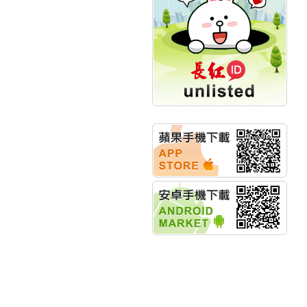
計畫
明緯企業:明緯永續科技
競賽 以電源驅動善的力
量
秀育企業:秀育SHO-U儲
能系統 獲國內首張CNS
認證
聯博投信:聯博00404A
從容擁抱台股主流
華旭先進:代重要子公司
碩通散熱股份有限公司
公告董事會通過發言人
及代理發
華旭先進:代重要子公司
碩通散熱股份有限公司
公告董事會決議發行員
工認股權
華旭先進:代重要子公司
碩通散熱股份有限公司
公告董事會追認113年
向關係
華旭先進:代重要子公司
碩通散熱股份有限公司