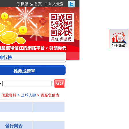
手機版
首頁
加入最愛
S排行榜
推薦成績單
> 個股資料
> 全球人壽
> 資產負債表
發行與否