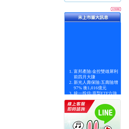
富邦產險:金控雙雄犀利
前四月大賺
新光人壽保險:五壽險增
97% 衝1,016億元
統一投信:原型ETF六強
漲逾九成
統一投信:主動式ETF溢
價 被盯上
新光人壽保險:新壽Q1外
價金將達996億
宇辰系統科技:宇辰業績
創新高 啟動興櫃轉上櫃