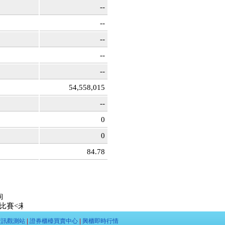
--
--
--
--
--
54,558,015
--
0
0
84.78
詢
未上市達人>出爐: 第一名 LeeYOYO 未上市股票:昱鐳應材 漲幅:
9
資訊觀測站
|
證券櫃檯買賣中心
|
興櫃即時行情