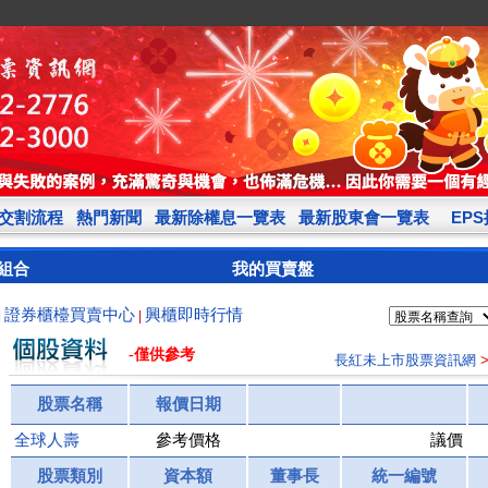
交割流程
熱門新聞
最新除權息一覽表
最新股東會一覽表
EP
組合
我的買賣盤
證券櫃檯買賣中心
興櫃即時行情
|
|
-僅供參考
長紅未上市股票資訊網
股票名稱
報價日期
全球人壽
參考價格
議價
股票類別
資本額
董事長
統一編號