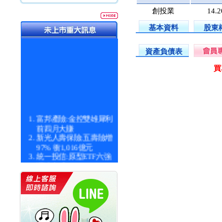
創投業
14.
基本資料
股東
資產負債表
買
富邦產險:金控雙雄犀利
前四月大賺
新光人壽保險:五壽險增
97% 衝1,016億元
統一投信:原型ETF六強
漲逾九成
統一投信:主動式ETF溢
價 被盯上
新光人壽保險:新壽Q1外
價金將達996億
宇辰系統科技:宇辰業績
創新高 啟動興櫃轉上櫃