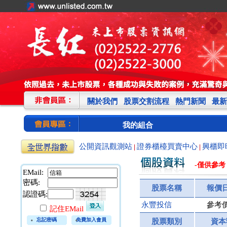
關於我們
股票交割流程
熱門新聞
最新
我的組合
公開資訊觀測站
證券櫃檯買賣中心
興櫃即
|
|
-僅供參考
EMail:
密碼:
股票名稱
報價
認證碼:
永豐投信
參考
記住EMail
忘記密碼
免費加入會員
股票類別
資本