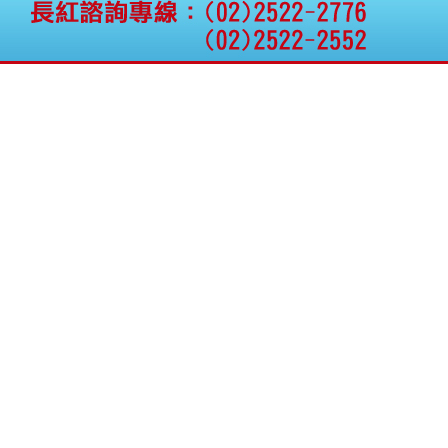
公告向關係人取得使用
權資產
仁新醫藥:代重要子公司
BeliteBio,Inc公告受邀參
加第27屆眼
巨生生醫:公告本公司
MPB-1523MRI顯影劑-
肝細胞癌接獲美國FD
格斯科技*:公告調整本
公司私募專區資訊(董事
會決議日起兩日內應申
報相關資
格斯科技*:公告更正
115/05/12重訊內容(停
止過戶起始日期)
將捷:代子公司忠明營造
工程股份有限公司公告
「新北市淡水區海鷗段
11
阿波羅電力:公告本公司
法人監察人改派代表人
永信藥品工業:本公司委
外廠商活動網站消費者
資訊外流事宜