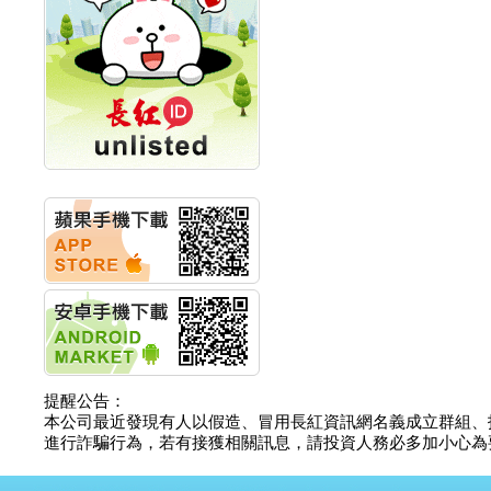
計畫
明緯企業:明緯永續科技
競賽 以電源驅動善的力
量
秀育企業:秀育SHO-U儲
能系統 獲國內首張CNS
認證
聯博投信:聯博00404A
從容擁抱台股主流
華旭先進:代重要子公司
碩通散熱股份有限公司
公告董事會通過發言人
及代理發
華旭先進:代重要子公司
碩通散熱股份有限公司
公告董事會決議發行員
工認股權
華旭先進:代重要子公司
碩通散熱股份有限公司
提醒公告：
公告董事會追認113年
本公司最近發現有人以假造、冒用長紅資訊網名義成立群組、
向關係
進行詐騙行為，若有接獲相關訊息，請投資人務必多加小心為要，如
華旭先進:代重要子公司
碩通散熱股份有限公司