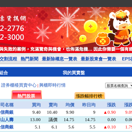
交割流程
熱門新聞
最新除權息一覽表
最新股東會一覽表
EP
組合
我的買賣盤
證券櫃檯買賣中心
興櫃即時行情
|
|
熱門股票
漲跌幅排行榜
公司名稱
買均
賣均
均價
昨日均
漲跌
漲
陽信商銀
9.40
10.40
9.90
9
▲0.90
9.
南山人壽
13.00
議價
14.75
14.75
0.00
0.
板信商銀
5.1
6.1
5.6
5.5
▲0.10
1.