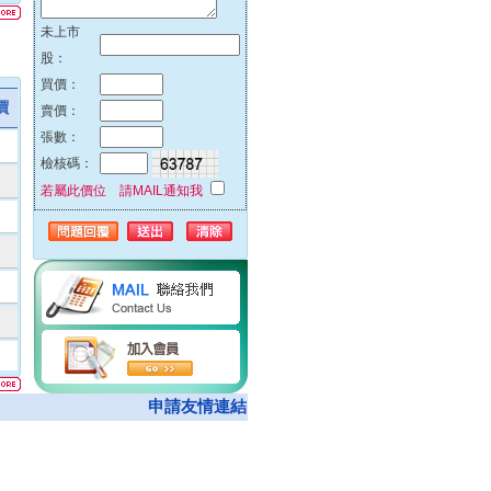
51%
未上市
42%
股：
32%
買價：
23%
價
賣價：
00%
張數：
00%
檢核碼：
00%
若屬此價位 請MAIL通知我
00%
74%
00%
62%
00%
05%
00%
08%
申請友情連結
50%
00%
00%