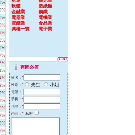
航運
觀光業
00%
軟體
造紙類
00%
金融業
鋼鐵
00%
電器業
電機業
電纜業
食品業
79%
興櫃一覽
電子業
69%
00%
00%
67%
48%
31%
64%
姓名：
*
先生
小姐
性別：
*
82%
電話：
00%
手機：
*
58%
信箱：
*
60%
內容：
*
私密
27%
00%
45%