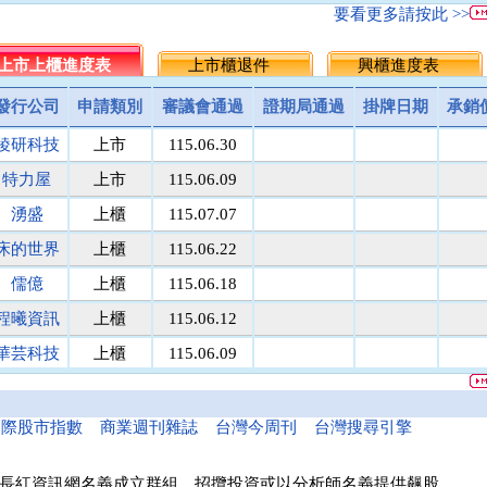
名佳利金
1.8
9.6
5.7
5.5
▲0.20
3.
要看更多請按此 >>
統一投信
464.5
512.0
488.3
486.25
▲2.05
0.
台灣集保
上市上櫃進度表
131.1
上市櫃退件
171.8
151.5
149.5
興櫃進度表
▲2.00
1.
馬上發
議價
8.1
8.1
8
▲0.10
1.
發行公司
申請類別
審議會通過
證期局通過
掛牌日期
承銷
民間全民
議價
議價
10
10
0.00
0.
稜研科技
上市
115.06.30
鎧鉅科技
議價
議價
20
20
0.00
0.
萬里遊
10.0
議價
10.0
10
0.00
0.
特力屋
上市
115.06.09
醫電鼎眾
議價
41.9
42.0
42
0.00
0.
湧盛
上櫃
115.07.07
三信商銀
議價
13.7
13.6
13.5
▲0.10
0.
床的世界
上櫃
115.06.22
菘凱科技
議價
10.0
10.0
10
0.00
0.
東盈光電
議價
16.2
16.1
16
▲0.10
0.
儒億
上櫃
115.06.18
匯頂電腦
議價
10.0
10.0
10
0.00
0.
程曦資訊
上櫃
115.06.12
南美特科
議價
364.5
364.8
365
▼0.20
0.
華芸科技
上櫃
115.06.09
台塑網科
70.00
議價
86
86
0.00
0.
精華生醫
上櫃
115.06.16
捷揚光電
議價
249.5
249.8
250
▼0.20
0.
新德科技
議價
20.1
20.1
20
▲0.10
0.
和亞智慧
上櫃
115.05.21
國際股市指數
商業週刊雜誌
台灣今周刊
台灣搜尋引擎
富宸材料
議價
154.9
155.0
155
0.00
0.
諾瓦材料
議價
50.0
50.0
50
0.00
0.
長紅資訊網名義成立群組、招攬投資或以分析師名義提供飆股，