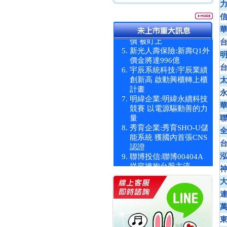
統一投信:原型ETF六強
漲逾九成
統一投信:主動式ETF溢
價 被盯上
新光人壽保險:新壽Q1外
價金將達996億
宇辰系統科技:宇辰業績
創新高 啟動興櫃轉上櫃
計畫
明緯企業:明緯永續科技
競賽 以電源驅動善的力
量
秀育企業:秀育SHO-U儲
能系統 獲國內首張CNS
認證
聯博投信:聯博00404A
從容擁抱台股主流
華旭先進:代重要子公司
碩通散熱股份有限公司
公告董事會通過發言人
及代理發
華旭先進:代重要子公司
碩通散熱股份有限公司