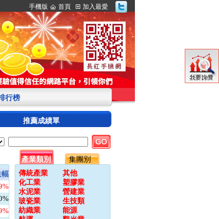
手機版
首頁
加入最愛
S排行榜
推薦成績單
產業類別
集團別
傳統產業
其他
跌幅
化工業
塑膠業
09%
水泥業
營建業
00%
玻瓷業
生技類
紡織業
能源
79%