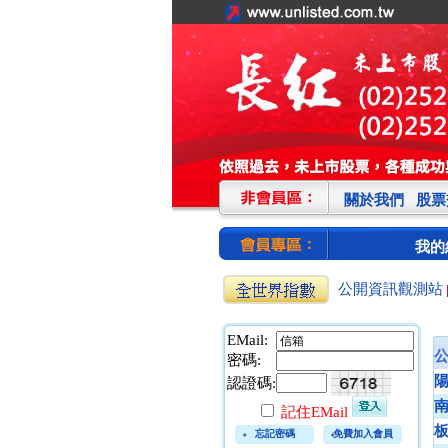
關於我們
股票
我的
公開資訊觀測站
EMail:
密碼:
認證碼:
富邦產險:金控雙雄犀利
前四月大賺
記住EMail
新光人壽保險:五壽險增
忘記密碼
免費加入會員
97% 衝1,016億元