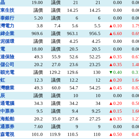
力晶
19.00
議價
21
21
0.00
0.
信東生技
議價
議價
14.25
14.25
0.00
0.
華泰銀行
5.20
議價
6
6
0.00
0.
台灣電力
3.8
7.4
5.6
5.5
▲0.10
1.
明緯企業
969.6
議價
963.1
956.5
▲6.60
0.
台泥循環
議價
議價
4.25
4.25
0.00
0.
太電
18.00
議價
20.5
20.5
0.00
0.
永達保險
49.3
55.9
52.6
52.25
▲0.35
0.
華儲公司
20.2
27.0
23.6
23.25
▲0.35
1.
聯穎光電
議價
129.2
129.6
130
▼0.40
0.
全虹
12.3
議價
12.2
12
▲0.20
1.
台灣糖業
49.3
60.0
54.7
54.25
▲0.45
0.
泓辰
議價
議價
10
10
0.00
0.
神通電腦
34.3
議價
34.2
34
▲0.20
0.
大中票券
9.5
議價
9.4
9.25
▲0.15
1.
連海船舶
20.2
35.0
27.6
27.25
▲0.35
1.
萬通票券
7.60
議價
9
9
0.00
0.
東森電視
101.0
119.9
110.5
110
▲0.50
0.