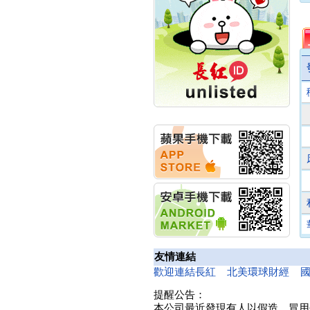
公告董事會決議發行員
工認股權
華旭先進:代重要子公司
碩通散熱股份有限公司
公告董事會追認113年
向關係
華旭先進:代重要子公司
碩通散熱股份有限公司
公告向關係人取得使用
權資產
仁新醫藥:代重要子公司
BeliteBio,Inc公告受邀參
加第27屆眼
巨生生醫:公告本公司
MPB-1523MRI顯影劑-
肝細胞癌接獲美國FD
格斯科技*:公告調整本
公司私募專區資訊(董事
會決議日起兩日內應申
報相關資
友情連結
格斯科技*:公告更正
歡迎連結長紅
北美環球財經
115/05/12重訊內容(停
止過戶起始日期)
提醒公告：
將捷:代子公司忠明營造
本公司最近發現有人以假造、冒用