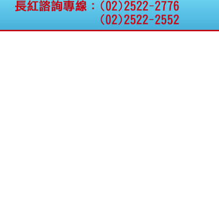
公告向關係人取得使用
權資產
仁新醫藥:代重要子公司
BeliteBio,Inc公告受邀參
加第27屆眼
巨生生醫:公告本公司
MPB-1523MRI顯影劑-
肝細胞癌接獲美國FD
格斯科技*:公告調整本
公司私募專區資訊(董事
會決議日起兩日內應申
報相關資
格斯科技*:公告更正
115/05/12重訊內容(停
止過戶起始日期)
將捷:代子公司忠明營造
工程股份有限公司公告
「新北市淡水區海鷗段
11
阿波羅電力:公告本公司
法人監察人改派代表人
永信藥品工業:本公司委
外廠商活動網站消費者
資訊外流事宜