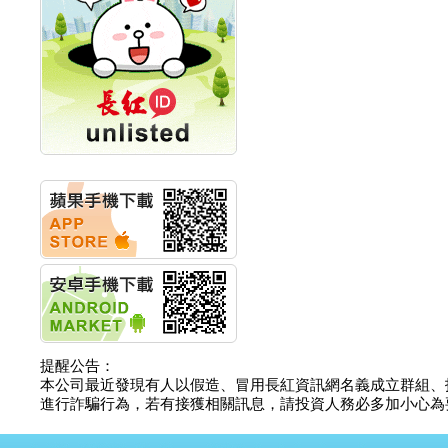
計畫
明緯企業:明緯永續科技
競賽 以電源驅動善的力
量
秀育企業:秀育SHO-U儲
能系統 獲國內首張CNS
認證
聯博投信:聯博00404A
從容擁抱台股主流
華旭先進:代重要子公司
碩通散熱股份有限公司
公告董事會通過發言人
及代理發
華旭先進:代重要子公司
碩通散熱股份有限公司
公告董事會決議發行員
工認股權
華旭先進:代重要子公司
碩通散熱股份有限公司
提醒公告：
公告董事會追認113年
本公司最近發現有人以假造、冒用長紅資訊網名義成立群組、
向關係
進行詐騙行為，若有接獲相關訊息，請投資人務必多加小心為要，如
華旭先進:代重要子公司
碩通散熱股份有限公司