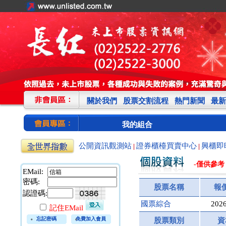
關於我們
股票交割流程
熱門新聞
最新
我的組合
公開資訊觀測站
證券櫃檯買賣中心
興櫃即
|
|
-僅供參考
EMail:
密碼:
股票名稱
報
認證碼:
國票綜合
2026
記住EMail
忘記密碼
免費加入會員
股票類別
資