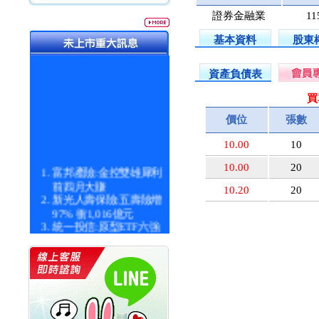
證券金融業
11
基本資料
股東
資產負債表
買
價位
張數
10.00
10
10.00
20
富邦產險:金控雙雄犀利
前四月大賺
10.20
20
新光人壽保險:五壽險增
97% 衝1,016億元
統一投信:原型ETF六強
漲逾九成
統一投信:主動式ETF溢
價 被盯上
新光人壽保險:新壽Q1外
價金將達996億
宇辰系統科技:宇辰業績
創新高 啟動興櫃轉上櫃