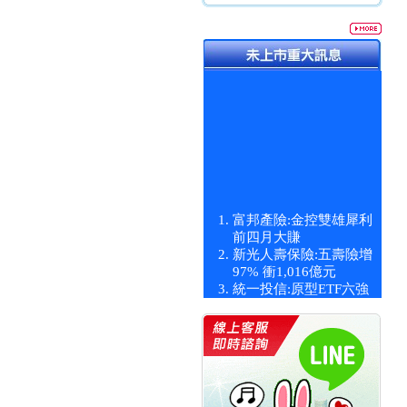
富邦產險:金控雙雄犀利
前四月大賺
新光人壽保險:五壽險增
97% 衝1,016億元
統一投信:原型ETF六強
漲逾九成
統一投信:主動式ETF溢
價 被盯上
新光人壽保險:新壽Q1外
價金將達996億
宇辰系統科技:宇辰業績
創新高 啟動興櫃轉上櫃