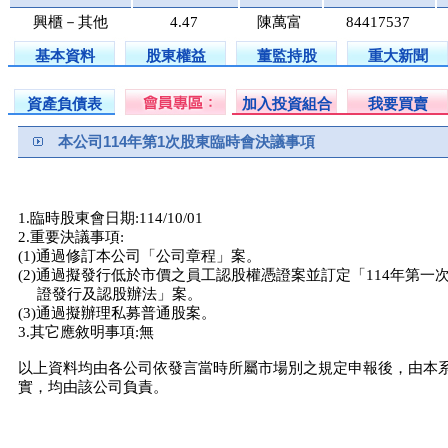
興櫃－其他
4.47
陳萬富
84417537
基本資料
股東權益
董監持股
重大新聞
資產負債表
加入投資組合
我要買賣
本公司114年第1次股東臨時會決議事項
1.臨時股東會日期:114/10/01
2.重要決議事項:
(1)通過修訂本公司「公司章程」案。
(2)通過擬發行低於市價之員工認股權憑證案並訂定「114年第一
證發行及認股辦法」案。
(3)通過擬辦理私募普通股案。
3.其它應敘明事項:無
以上資料均由各公司依發言當時所屬市場別之規定申報後，由本
實，均由該公司負責。