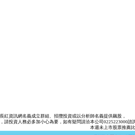
長紅資訊網名義成立群組、招攬投資或以分析師名義提供飆股，
請投資人務必多加小心為要，如有疑問請洽本公司0225223000諮
本週未上市股票推薦比賽<未