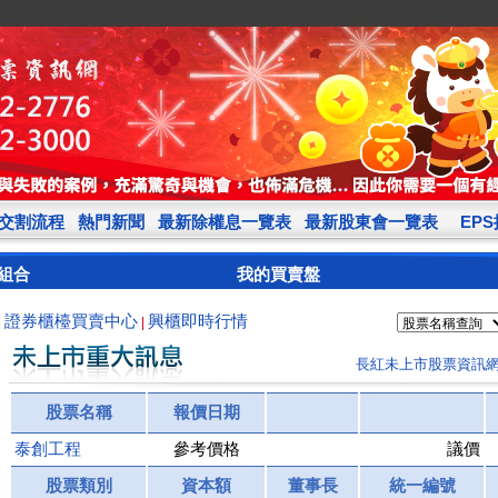
交割流程
熱門新聞
最新除權息一覽表
最新股東會一覽表
EP
組合
我的買賣盤
證券櫃檯買賣中心
興櫃即時行情
|
|
長紅未上市股票資訊
股票名稱
報價日期
泰創工程
參考價格
議價
股票類別
資本額
董事長
統一編號