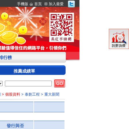
手機版
首頁
加入最愛
S排行榜
推薦成績單
網
> 個股資料
> 泰創工程
> 重大新聞
發行與否