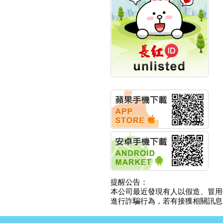
計畫
明緯企業:明緯永續科技
競賽 以電源驅動善的力
量
秀育企業:秀育SHO-U儲
能系統 獲國內首張CNS
認證
聯博投信:聯博00404A
從容擁抱台股主流
華旭先進:代重要子公司
碩通散熱股份有限公司
公告董事會通過發言人
及代理發
華旭先進:代重要子公司
碩通散熱股份有限公司
公告董事會決議發行員
工認股權
華旭先進:代重要子公司
碩通散熱股份有限公司
提醒公告：
公告董事會追認113年
本公司最近發現有人以假造、冒用
向關係
進行詐騙行為，若有接獲相關訊息，
華旭先進:代重要子公司
碩通散熱股份有限公司