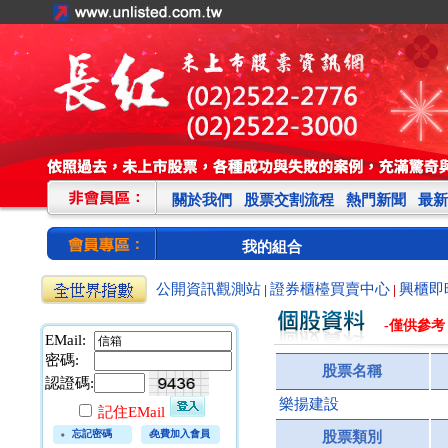
關於我們
股票交割流程
熱門新聞
最新
我的組合
公開資訊觀測站
證券櫃檯買賣中心
興櫃即
|
|
-僅供參考
EMail:
密碼:
股票名稱
認證碼:
樂揚建設
記住EMail
忘記密碼
免費加入會員
股票類別