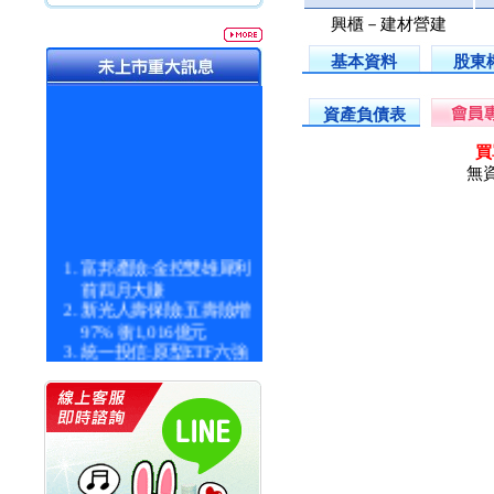
興櫃－建材營建
基本資料
股東
資產負債表
買
無
富邦產險:金控雙雄犀利
前四月大賺
新光人壽保險:五壽險增
97% 衝1,016億元
統一投信:原型ETF六強
漲逾九成
統一投信:主動式ETF溢
價 被盯上
新光人壽保險:新壽Q1外
價金將達996億
宇辰系統科技:宇辰業績
創新高 啟動興櫃轉上櫃