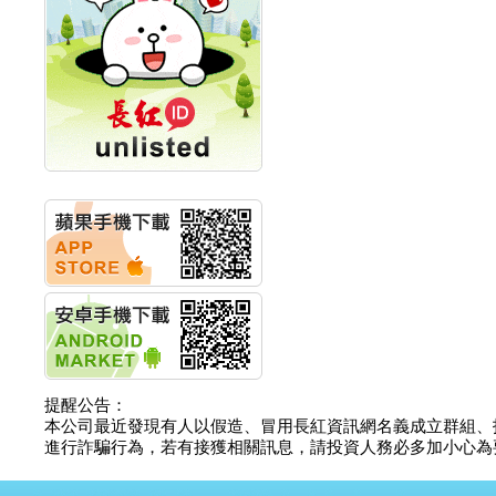
計畫
明緯企業:明緯永續科技
競賽 以電源驅動善的力
量
秀育企業:秀育SHO-U儲
能系統 獲國內首張CNS
認證
聯博投信:聯博00404A
從容擁抱台股主流
華旭先進:代重要子公司
碩通散熱股份有限公司
公告董事會通過發言人
及代理發
華旭先進:代重要子公司
碩通散熱股份有限公司
公告董事會決議發行員
工認股權
華旭先進:代重要子公司
碩通散熱股份有限公司
提醒公告：
公告董事會追認113年
本公司最近發現有人以假造、冒用長紅資訊網名義成立群組、
向關係
進行詐騙行為，若有接獲相關訊息，請投資人務必多加小心為要，如
華旭先進:代重要子公司
碩通散熱股份有限公司