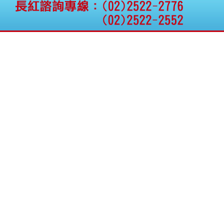
公告向關係人取得使用
權資產
仁新醫藥:代重要子公司
BeliteBio,Inc公告受邀參
加第27屆眼
巨生生醫:公告本公司
MPB-1523MRI顯影劑-
肝細胞癌接獲美國FD
格斯科技*:公告調整本
公司私募專區資訊(董事
會決議日起兩日內應申
報相關資
格斯科技*:公告更正
115/05/12重訊內容(停
止過戶起始日期)
將捷:代子公司忠明營造
工程股份有限公司公告
「新北市淡水區海鷗段
11
阿波羅電力:公告本公司
法人監察人改派代表人
永信藥品工業:本公司委
外廠商活動網站消費者
資訊外流事宜