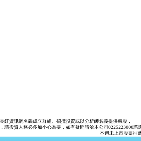
長紅資訊網名義成立群組、招攬投資或以分析師名義提供飆股，
請投資人務必多加小心為要，如有疑問請洽本公司0225223000諮
本週未上市股票推薦比賽