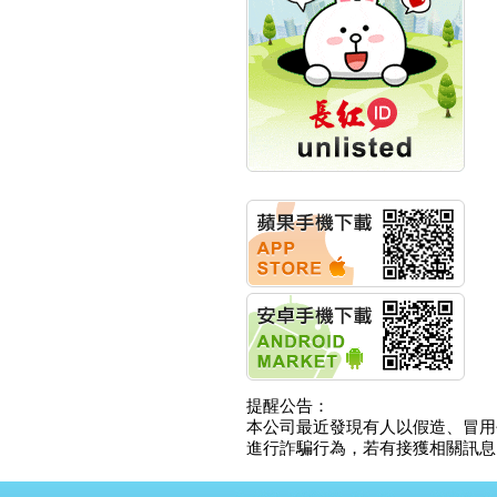
創新高 啟動興櫃轉上櫃
計畫
明緯企業:明緯永續科技
競賽 以電源驅動善的力
量
秀育企業:秀育SHO-U儲
能系統 獲國內首張CNS
認證
聯博投信:聯博00404A
從容擁抱台股主流
華旭先進:代重要子公司
碩通散熱股份有限公司
公告董事會通過發言人
及代理發
華旭先進:代重要子公司
碩通散熱股份有限公司
公告董事會決議發行員
工認股權
華旭先進:代重要子公司
提醒公告：
碩通散熱股份有限公司
本公司最近發現有人以假造、冒用
公告董事會追認113年
進行詐騙行為，若有接獲相關訊息，
向關係
華旭先進:代重要子公司
碩通散熱股份有限公司