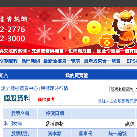
交割流程
熱門新聞
最新除權息一覽表
最新股東會一覽表
EP
組合
我的買賣盤
證券櫃檯買賣中心
興櫃即時行情
|
|
-僅供參考
長紅未上市股票資訊
股票名稱
報價日期
和明紡織
參考價格
議價
股票類別
資本額
董事長
統一編號