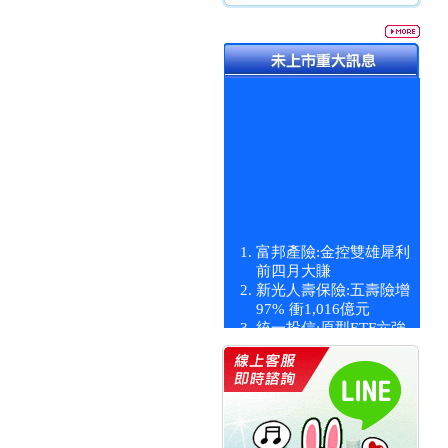
富邦產險:金控雙雄犀利
前四月大賺
新光人壽保險:五壽險增
97% 衝1,016億元
統一投信:原型ETF六強
漲逾九成
統一投信:主動式ETF溢
價 被盯上
新光人壽保險:新壽Q1外
價金將達996億
宇辰系統科技:宇辰業績