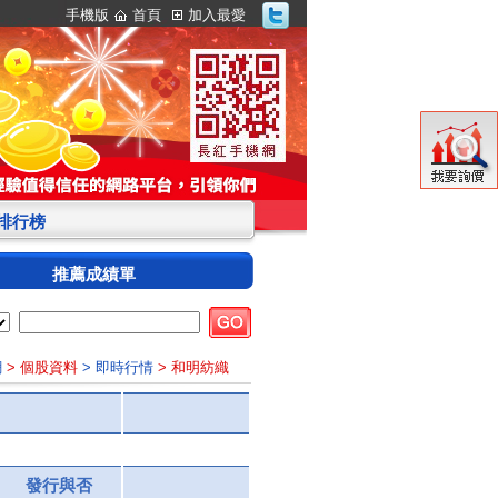
手機版
首頁
加入最愛
S排行榜
推薦成績單
網
> 個股資料
> 即時行情
> 和明紡織
發行與否