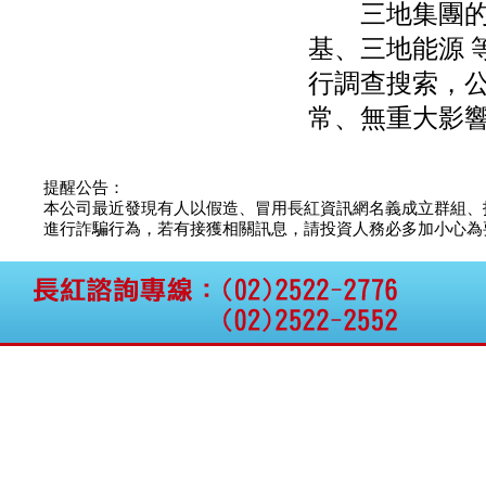
三地集團的上
BeliteBio,Inc公告受邀參
加第27屆眼
基、三地能源 
巨生生醫:公告本公司
MPB-1523MRI顯影劑-
行調查搜索，公
肝細胞癌接獲美國FD
常、無重大影
格斯科技*:公告調整本
公司私募專區資訊(董事
會決議日起兩日內應申
報相關資
提醒公告：
格斯科技*:公告更正
本公司最近發現有人以假造、冒用長紅資訊網名義成立群組、
115/05/12重訊內容(停
進行詐騙行為，若有接獲相關訊息，請投資人務必多加小心為要，如
止過戶起始日期)
將捷:代子公司忠明營造
工程股份有限公司公告
「新北市淡水區海鷗段
11
阿波羅電力:公告本公司
法人監察人改派代表人
永信藥品工業:本公司委
外廠商活動網站消費者
資訊外流事宜