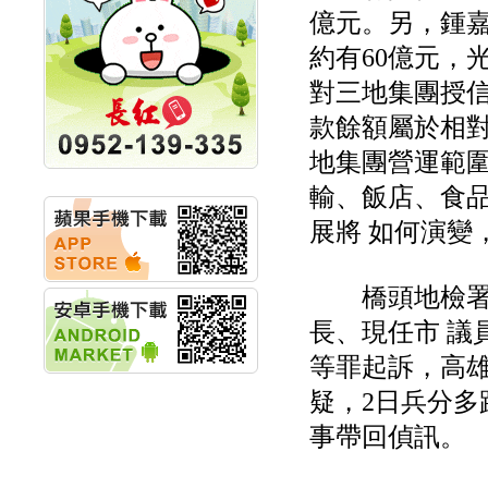
競賽 以電源驅動善的力
億元。另，鍾嘉
量
秀育企業:秀育SHO-U儲
約有60億元，
能系統 獲國內首張CNS
對三地集團授信
認證
聯博投信:聯博00404A
款餘額屬於相對
從容擁抱台股主流
華旭先進:代重要子公司
地集團營運範圍
碩通散熱股份有限公司
輸、飯店、食
公告董事會通過發言人
及代理發
展將 如何演變
華旭先進:代重要子公司
碩通散熱股份有限公司
公告董事會決議發行員
橋頭地檢署2
工認股權
華旭先進:代重要子公司
長、現任市 議
碩通散熱股份有限公司
公告董事會追認113年
等罪起訴，高雄
向關係
疑，2日兵分多
華旭先進:代重要子公司
碩通散熱股份有限公司
事帶回偵訊。
公告向關係人取得使用
權資產
仁新醫藥:代重要子公司