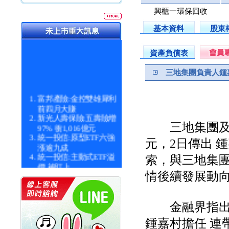
興櫃一環保回收
基本資料
股東
資產負債表
三地集團負責人鍾
富邦產險:金控雙雄犀利
前四月大賺
新光人壽保險:五壽險增
三地集團及其
97% 衝1,016億元
統一投信:原型ETF六強
元，2日傳出 
漲逾九成
統一投信:主動式ETF溢
索，與三地集團
價 被盯上
新光人壽保險:新壽Q1外
情後續發展動
價金將達996億
宇辰系統科技:宇辰業績
創新高 啟動興櫃轉上櫃
金融界指出，
計畫
鍾嘉村擔任 連
明緯企業:明緯永續科技