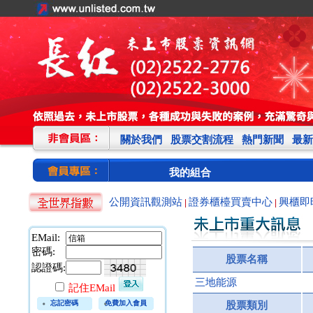
關於我們
股票交割流程
熱門新聞
最新
我的組合
公開資訊觀測站
證券櫃檯買賣中心
興櫃即
|
|
EMail:
密碼:
股票名稱
認證碼:
三地能源
記住EMail
忘記密碼
免費加入會員
股票類別