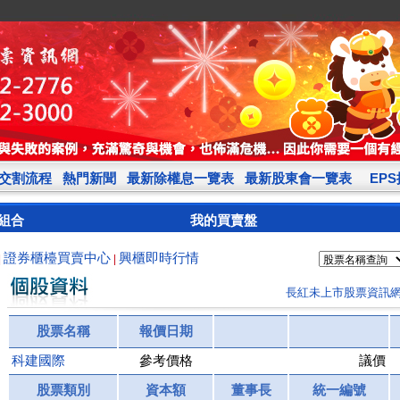
交割流程
熱門新聞
最新除權息一覽表
最新股東會一覽表
EP
組合
我的買賣盤
證券櫃檯買賣中心
興櫃即時行情
|
|
長紅未上市股票資訊
股票名稱
報價日期
科建國際
參考價格
議價
股票類別
資本額
董事長
統一編號