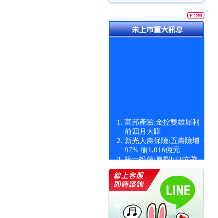
富邦產險:金控雙雄犀利
前四月大賺
新光人壽保險:五壽險增
97% 衝1,016億元
統一投信:原型ETF六強
漲逾九成
統一投信:主動式ETF溢
價 被盯上
新光人壽保險:新壽Q1外
價金將達996億
宇辰系統科技:宇辰業績