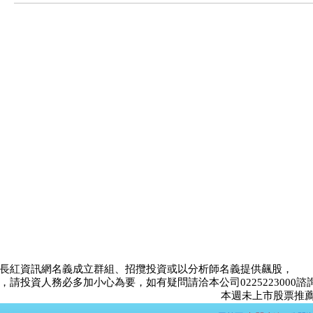
長紅資訊網名義成立群組、招攬投資或以分析師名義提供飆股，
請投資人務必多加小心為要，如有疑問請洽本公司0225223000諮
本週未上市股票推薦比賽