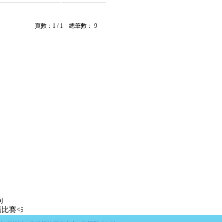
頁數：1 / 1 總筆數： 9
詢
<未上市達人>出爐: 第一名 LeeYOYO 未上市股票:昱鐳應材 漲幅