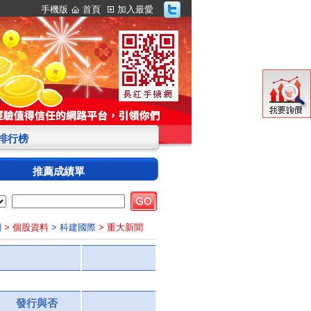
手機版
首頁
加入最愛
S排行榜
推薦成績單
網
> 個股資料
> 科建國際
> 重大新聞
發行與否