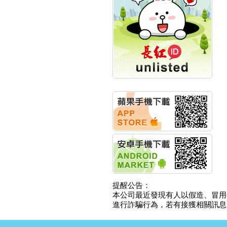
創新高 啟動興櫃轉上櫃
計畫
明緯企業:明緯永續科技
競賽 以電源驅動善的力
量
秀育企業:秀育SHO-U儲
能系統 獲國內首張CNS
認證
聯博投信:聯博00404A
從容擁抱台股主流
華旭先進:代重要子公司
碩通散熱股份有限公司
公告董事會通過發言人
及代理發
華旭先進:代重要子公司
碩通散熱股份有限公司
公告董事會決議發行員
工認股權
華旭先進:代重要子公司
碩通散熱股份有限公司
提醒公告：
公告董事會追認113年
本公司最近發現有人以假造、冒用
向關係
進行詐騙行為，若有接獲相關訊息，
華旭先進:代重要子公司
碩通散熱股份有限公司