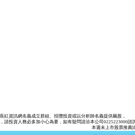
長紅資訊網名義成立群組、招攬投資或以分析師名義提供飆股，
請投資人務必多加小心為要，如有疑問請洽本公司0225223000諮
本週未上市股票推薦比賽<