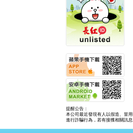
計畫
明緯企業:明緯永續科技
競賽 以電源驅動善的力
量
秀育企業:秀育SHO-U儲
能系統 獲國內首張CNS
認證
聯博投信:聯博00404A
從容擁抱台股主流
華旭先進:代重要子公司
碩通散熱股份有限公司
公告董事會通過發言人
及代理發
華旭先進:代重要子公司
碩通散熱股份有限公司
公告董事會決議發行員
工認股權
華旭先進:代重要子公司
碩通散熱股份有限公司
提醒公告：
公告董事會追認113年
本公司最近發現有人以假造、冒用
向關係
進行詐騙行為，若有接獲相關訊息，
華旭先進:代重要子公司
碩通散熱股份有限公司