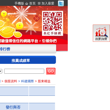
手機版
首頁
加入最愛
S排行榜
推薦成績單
網
> 個股資料
> 科建國際
> 股東權益
發行與否