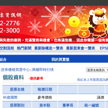
交割流程
熱門新聞
最新除權息一覽表
最新股東會一覽表
EP
組合
我的買賣盤
證券櫃檯買賣中心
興櫃即時行情
|
|
-僅供參考
長紅未上市股票資訊
股票名稱
報價日期
科建國際
參考價格
議價
股票類別
資本額
董事長
統一編號