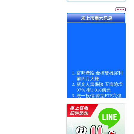
富邦產險:金控雙雄犀利
前四月大賺
新光人壽保險:五壽險增
97% 衝1,016億元
統一投信:原型ETF六強
漲逾九成
統一投信:主動式ETF溢
價 被盯上
新光人壽保險:新壽Q1外
價金將達996億
宇辰系統科技:宇辰業績
創新高 啟動興櫃轉上櫃