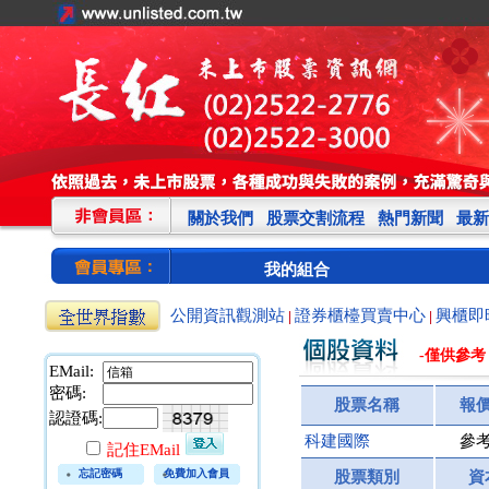
關於我們
股票交割流程
熱門新聞
最新
我的組合
公開資訊觀測站
證券櫃檯買賣中心
興櫃即
|
|
-僅供參考
EMail:
密碼:
股票名稱
報
認證碼:
科建國際
參
記住EMail
忘記密碼
免費加入會員
股票類別
資