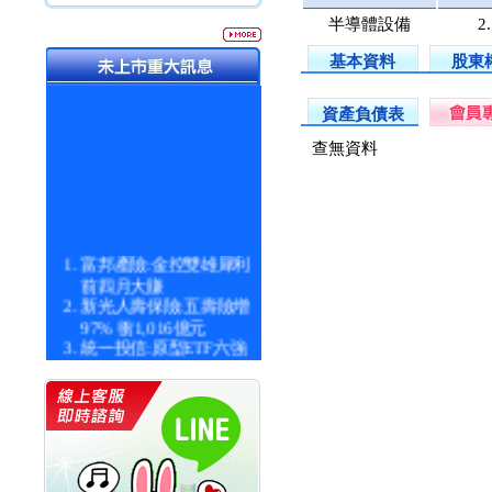
半導體設備
2
基本資料
股東
資產負債表
查無資料
富邦產險:金控雙雄犀利
前四月大賺
新光人壽保險:五壽險增
97% 衝1,016億元
統一投信:原型ETF六強
漲逾九成
統一投信:主動式ETF溢
價 被盯上
新光人壽保險:新壽Q1外
價金將達996億
宇辰系統科技:宇辰業績
創新高 啟動興櫃轉上櫃