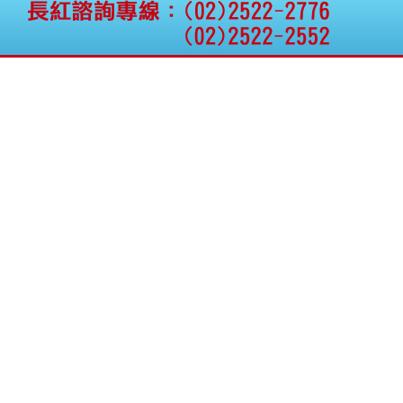
公告向關係人取得使用
權資產
仁新醫藥:代重要子公司
BeliteBio,Inc公告受邀參
加第27屆眼
巨生生醫:公告本公司
MPB-1523MRI顯影劑-
肝細胞癌接獲美國FD
格斯科技*:公告調整本
公司私募專區資訊(董事
會決議日起兩日內應申
報相關資
格斯科技*:公告更正
115/05/12重訊內容(停
止過戶起始日期)
將捷:代子公司忠明營造
工程股份有限公司公告
「新北市淡水區海鷗段
11
阿波羅電力:公告本公司
法人監察人改派代表人
永信藥品工業:本公司委
外廠商活動網站消費者
資訊外流事宜