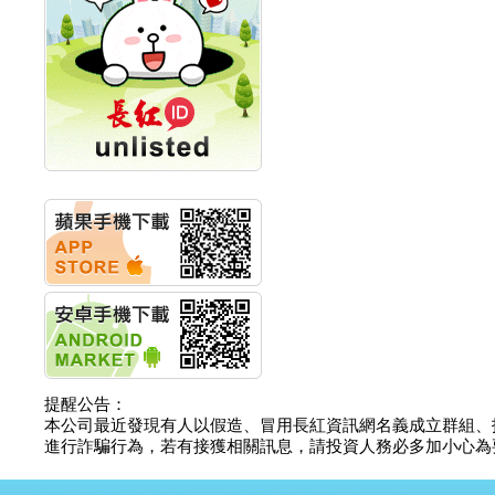
計畫
明緯企業:明緯永續科技
競賽 以電源驅動善的力
量
秀育企業:秀育SHO-U儲
能系統 獲國內首張CNS
認證
聯博投信:聯博00404A
從容擁抱台股主流
華旭先進:代重要子公司
碩通散熱股份有限公司
公告董事會通過發言人
及代理發
華旭先進:代重要子公司
碩通散熱股份有限公司
公告董事會決議發行員
工認股權
華旭先進:代重要子公司
碩通散熱股份有限公司
提醒公告：
公告董事會追認113年
本公司最近發現有人以假造、冒用長紅資訊網名義成立群組、
向關係
進行詐騙行為，若有接獲相關訊息，請投資人務必多加小心為要，如
華旭先進:代重要子公司
碩通散熱股份有限公司