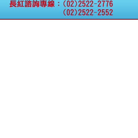
公告向關係人取得使用
權資產
仁新醫藥:代重要子公司
BeliteBio,Inc公告受邀參
加第27屆眼
巨生生醫:公告本公司
MPB-1523MRI顯影劑-
肝細胞癌接獲美國FD
格斯科技*:公告調整本
公司私募專區資訊(董事
會決議日起兩日內應申
報相關資
格斯科技*:公告更正
115/05/12重訊內容(停
止過戶起始日期)
將捷:代子公司忠明營造
工程股份有限公司公告
「新北市淡水區海鷗段
11
阿波羅電力:公告本公司
法人監察人改派代表人
永信藥品工業:本公司委
外廠商活動網站消費者
資訊外流事宜