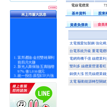
電線電纜業
7
基本資料
股東
資產負債表
太電攜愛知製鋼 強化
台電系統升級 重電電纜
富邦產險:金控雙雄犀利
電網商機千億 線纜業利
前四月大賺
新光人壽保險:五壽險增
雙利多 線纜業營運看旺
97% 衝1,016億元
銅價大漲 照亮線纜業錢
統一投信:原型ETF六強
漲逾九成
太電 驅動能源轉型關鍵
統一投信:主動式ETF溢
價 被盯上
新光人壽保險:新壽Q1外
價金將達996億
宇辰系統科技:宇辰業績
創新高 啟動興櫃轉上櫃