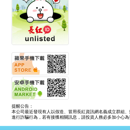
計畫
明緯企業:明緯永續科技
競賽 以電源驅動善的力
量
秀育企業:秀育SHO-U儲
能系統 獲國內首張CNS
認證
聯博投信:聯博00404A
從容擁抱台股主流
華旭先進:代重要子公司
碩通散熱股份有限公司
公告董事會通過發言人
及代理發
華旭先進:代重要子公司
碩通散熱股份有限公司
公告董事會決議發行員
工認股權
華旭先進:代重要子公司
碩通散熱股份有限公司
提醒公告：
公告董事會追認113年
本公司最近發現有人以假造、冒用長紅資訊網名義成立群組、
向關係
進行詐騙行為，若有接獲相關訊息，請投資人務必多加小心為要，如
華旭先進:代重要子公司
碩通散熱股份有限公司