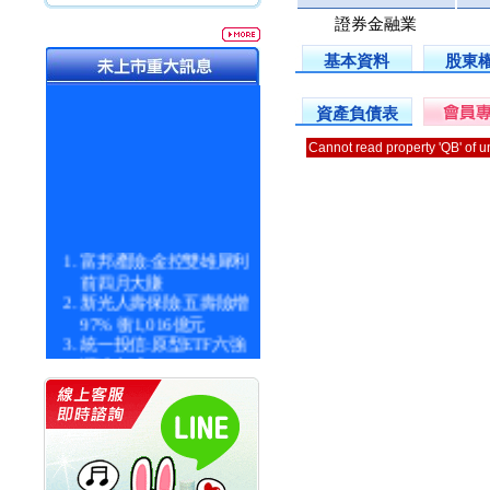
證券金融業
基本資料
股東
資產負債表
Cannot read property 'QB' of 
富邦產險:金控雙雄犀利
前四月大賺
新光人壽保險:五壽險增
97% 衝1,016億元
統一投信:原型ETF六強
漲逾九成
統一投信:主動式ETF溢
價 被盯上
新光人壽保險:新壽Q1外
價金將達996億
宇辰系統科技:宇辰業績
創新高 啟動興櫃轉上櫃