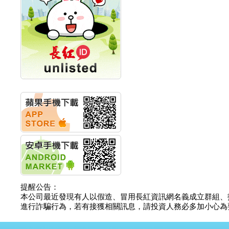
計畫
明緯企業:明緯永續科技
競賽 以電源驅動善的力
量
秀育企業:秀育SHO-U儲
能系統 獲國內首張CNS
認證
聯博投信:聯博00404A
從容擁抱台股主流
華旭先進:代重要子公司
碩通散熱股份有限公司
公告董事會通過發言人
及代理發
華旭先進:代重要子公司
碩通散熱股份有限公司
公告董事會決議發行員
工認股權
華旭先進:代重要子公司
碩通散熱股份有限公司
提醒公告：
公告董事會追認113年
本公司最近發現有人以假造、冒用長紅資訊網名義成立群組、
向關係
進行詐騙行為，若有接獲相關訊息，請投資人務必多加小心為要，如
華旭先進:代重要子公司
碩通散熱股份有限公司