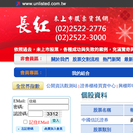
關於我們
股票交割流程
熱門新聞
最新
我的組合
公開資訊觀測站
證券櫃檯買賣中心
興櫃即
|
|
EMail:
密碼:
股票名稱
認證碼:
中國信託證券
記住EMail
忘記密碼
免費加入會員
股票類別