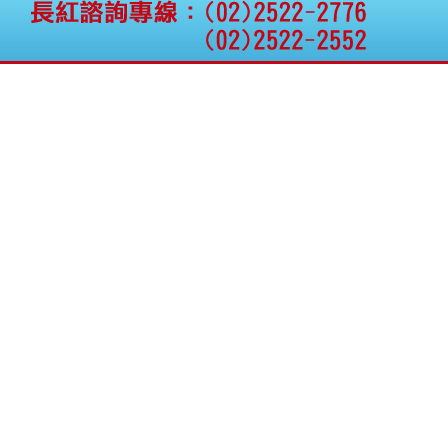
公告向關係人取得使用
權資產
仁新醫藥:代重要子公司
BeliteBio,Inc公告受邀參
加第27屆眼
巨生生醫:公告本公司
MPB-1523MRI顯影劑-
肝細胞癌接獲美國FD
格斯科技*:公告調整本
公司私募專區資訊(董事
會決議日起兩日內應申
報相關資
格斯科技*:公告更正
115/05/12重訊內容(停
止過戶起始日期)
將捷:代子公司忠明營造
工程股份有限公司公告
「新北市淡水區海鷗段
11
阿波羅電力:公告本公司
法人監察人改派代表人
永信藥品工業:本公司委
外廠商活動網站消費者
資訊外流事宜