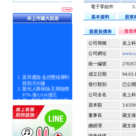
電子零組件
3
基本資料
股東
資產負債表
公司簡稱
友上科
公司網址
www.ca
統一編號
27635
成立日期
94.03.
富邦產險:金控雙雄犀利
前四月大賺
發行類別
已公開 1
新光人壽保險:五壽險增
97% 衝1,016億元
公司全名
友上科
統一投信:原型ETF六強
漲逾九成
資本額
3.63
統一投信:主動式ETF溢
董事長
羅文保
價 被盯上
新光人壽保險:新壽Q1外
總經理
羅文保
價金將達996億
宇辰系統科技:宇辰業績