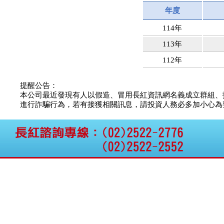
公告向關係人取得使用
年度
權資產
仁新醫藥:代重要子公司
114年
BeliteBio,Inc公告受邀參
113年
加第27屆眼
巨生生醫:公告本公司
112年
MPB-1523MRI顯影劑-
肝細胞癌接獲美國FD
格斯科技*:公告調整本
提醒公告：
公司私募專區資訊(董事
本公司最近發現有人以假造、冒用長紅資訊網名義成立群組、
會決議日起兩日內應申
進行詐騙行為，若有接獲相關訊息，請投資人務必多加小心為要，如
報相關資
格斯科技*:公告更正
115/05/12重訊內容(停
止過戶起始日期)
將捷:代子公司忠明營造
工程股份有限公司公告
「新北市淡水區海鷗段
11
阿波羅電力:公告本公司
法人監察人改派代表人
永信藥品工業:本公司委
外廠商活動網站消費者