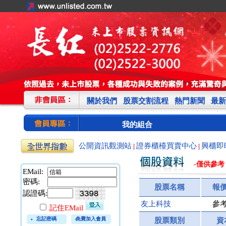
關於我們
股票交割流程
熱門新聞
最新
我的組合
公開資訊觀測站
證券櫃檯買賣中心
興櫃即
|
|
-僅供參考
EMail:
密碼:
股票名稱
報
認證碼:
友上科技
參
記住EMail
忘記密碼
免費加入會員
股票類別
資