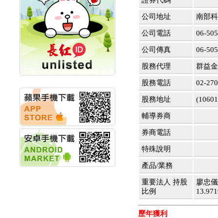
證券代碼
創新高 啟動興櫃轉上櫃
計畫
公司地址
南部科
明緯企業:明緯永續科技
競賽 以電源驅動善的力
公司電話
06-50
量
公司傳真
06-50
秀育企業:秀育SHO-U儲
能系統 獲國內首張CNS
股務代理
群益金
認證
聯博投信:聯博00404A
股務電話
02-27
從容擁抱台股主流
華旭先進:代重要子公司
股務地址
(10
碩通散熱股份有限公司
公告董事會通過發言人
輔導券商
及代理發
券商電話
華旭先進:代重要子公司
碩通散熱股份有限公司
特殊說明
公告董事會決議發行員
工認股權
產品/業務
華旭先進:代重要子公司
碩通散熱股份有限公司
重要法人 持股
廖忠儀
公告董事會追認113年
比例
13.
向關係
華旭先進:代重要子公司
歷年獲利
碩通散熱股份有限公司