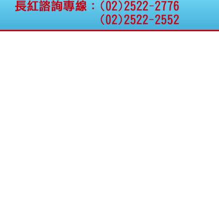
公告向關係人取得使用
權資產
仁新醫藥:代重要子公司
BeliteBio,Inc公告受邀參
加第27屆眼
巨生生醫:公告本公司
MPB-1523MRI顯影劑-
肝細胞癌接獲美國FD
格斯科技*:公告調整本
公司私募專區資訊(董事
會決議日起兩日內應申
報相關資
格斯科技*:公告更正
115/05/12重訊內容(停
止過戶起始日期)
將捷:代子公司忠明營造
工程股份有限公司公告
「新北市淡水區海鷗段
11
阿波羅電力:公告本公司
法人監察人改派代表人
永信藥品工業:本公司委
外廠商活動網站消費者
資訊外流事宜