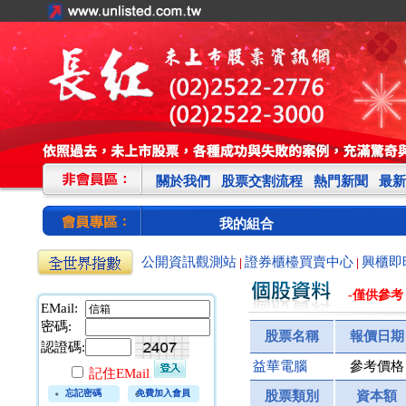
關於我們
股票交割流程
熱門新聞
最新
我的組合
公開資訊觀測站
證券櫃檯買賣中心
興櫃即
|
|
-僅供參考
EMail:
密碼:
股票名稱
報價日期
認證碼:
益華電腦
參考價格
記住EMail
忘記密碼
免費加入會員
股票類別
資本額