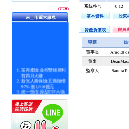
系統整合
0.12
基本資料
股東
資產負債表
職稱
姓
董事長
ArnoldFos
董事
DeanMas
富邦產險:金控雙雄犀利
監察人
SandraTe
前四月大賺
新光人壽保險:五壽險增
97% 衝1,016億元
統一投信:原型ETF六強
漲逾九成
統一投信:主動式ETF溢
價 被盯上
新光人壽保險:新壽Q1外
價金將達996億
宇辰系統科技:宇辰業績
創新高 啟動興櫃轉上櫃