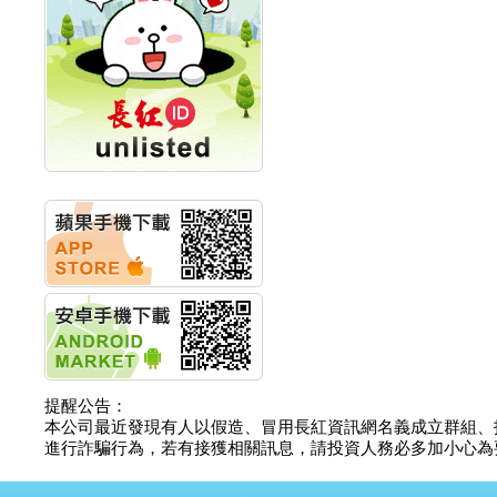
計畫
明緯企業:明緯永續科技
競賽 以電源驅動善的力
量
秀育企業:秀育SHO-U儲
能系統 獲國內首張CNS
認證
聯博投信:聯博00404A
從容擁抱台股主流
華旭先進:代重要子公司
碩通散熱股份有限公司
公告董事會通過發言人
及代理發
華旭先進:代重要子公司
碩通散熱股份有限公司
公告董事會決議發行員
工認股權
華旭先進:代重要子公司
碩通散熱股份有限公司
提醒公告：
公告董事會追認113年
本公司最近發現有人以假造、冒用長紅資訊網名義成立群組、
向關係
進行詐騙行為，若有接獲相關訊息，請投資人務必多加小心為要，如
華旭先進:代重要子公司
碩通散熱股份有限公司