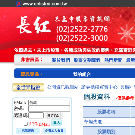
關於我們
股票交割流程
熱門新聞
最新
我的組合
公開資訊觀測站
證券櫃檯買賣中心
興櫃即
|
|
-僅供參考
EMail:
密碼:
股票名稱
認證碼:
華旭先進
記住EMail
忘記密碼
免費加入會員
股票類別