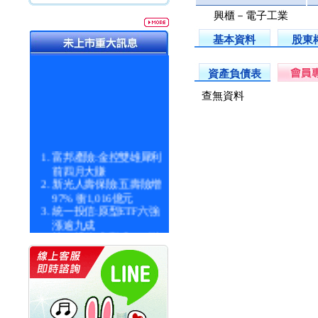
興櫃－電子工業
基本資料
股東
資產負債表
查無資料
富邦產險:金控雙雄犀利
前四月大賺
新光人壽保險:五壽險增
97% 衝1,016億元
統一投信:原型ETF六強
漲逾九成
統一投信:主動式ETF溢
價 被盯上
新光人壽保險:新壽Q1外
價金將達996億
宇辰系統科技:宇辰業績
創新高 啟動興櫃轉上櫃
計畫