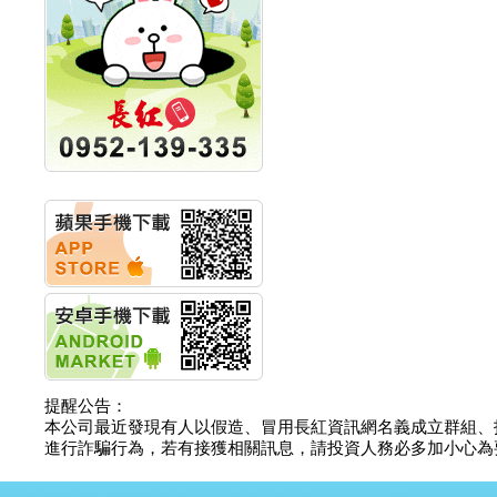
明緯企業:明緯永續科技
競賽 以電源驅動善的力
量
秀育企業:秀育SHO-U儲
能系統 獲國內首張CNS
認證
聯博投信:聯博00404A
從容擁抱台股主流
華旭先進:代重要子公司
碩通散熱股份有限公司
公告董事會通過發言人
及代理發
華旭先進:代重要子公司
碩通散熱股份有限公司
公告董事會決議發行員
工認股權
華旭先進:代重要子公司
碩通散熱股份有限公司
公告董事會追認113年
提醒公告：
向關係
本公司最近發現有人以假造、冒用長紅資訊網名義成立群組、
華旭先進:代重要子公司
進行詐騙行為，若有接獲相關訊息，請投資人務必多加小心為要，如
碩通散熱股份有限公司
公告向關係人取得使用