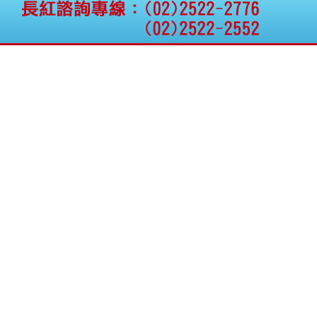
權資產
仁新醫藥:代重要子公司
BeliteBio,Inc公告受邀參
加第27屆眼
巨生生醫:公告本公司
MPB-1523MRI顯影劑-
肝細胞癌接獲美國FD
格斯科技*:公告調整本
公司私募專區資訊(董事
會決議日起兩日內應申
報相關資
格斯科技*:公告更正
115/05/12重訊內容(停
止過戶起始日期)
將捷:代子公司忠明營造
工程股份有限公司公告
「新北市淡水區海鷗段
11
阿波羅電力:公告本公司
法人監察人改派代表人
永信藥品工業:本公司委
外廠商活動網站消費者
資訊外流事宜