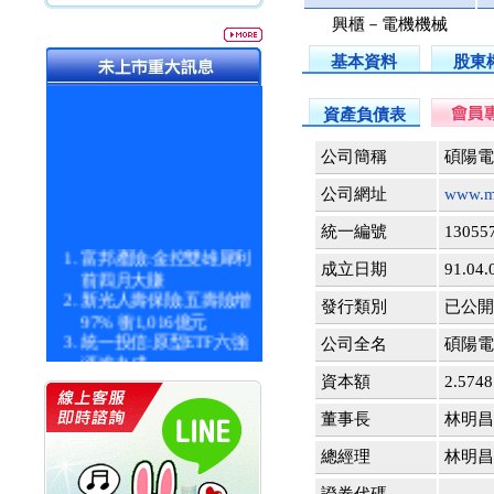
興櫃－電機機械
基本資料
股東
資產負債表
公司簡稱
碩陽電
公司網址
www.m
統一編號
13055
富邦產險:金控雙雄犀利
成立日期
91.04.
前四月大賺
新光人壽保險:五壽險增
發行類別
已公開 1
97% 衝1,016億元
統一投信:原型ETF六強
公司全名
碩陽電
漲逾九成
統一投信:主動式ETF溢
資本額
2.57
價 被盯上
新光人壽保險:新壽Q1外
董事長
林明昌
價金將達996億
總經理
林明昌
宇辰系統科技:宇辰業績
創新高 啟動興櫃轉上櫃