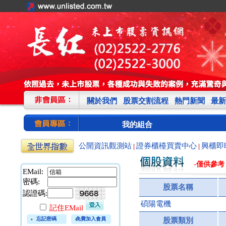
關於我們
股票交割流程
熱門新聞
最新
我的組合
公開資訊觀測站
證券櫃檯買賣中心
興櫃即
|
|
-僅供參考
EMail:
密碼:
股票名稱
認證碼:
碩陽電機
記住EMail
忘記密碼
免費加入會員
股票類別