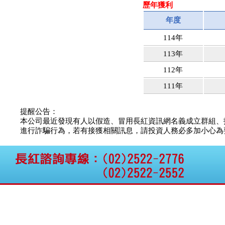
歷年獲利
權資產
仁新醫藥:代重要子公司
年度
BeliteBio,Inc公告受邀參
加第27屆眼
114年
巨生生醫:公告本公司
113年
MPB-1523MRI顯影劑-
肝細胞癌接獲美國FD
112年
格斯科技*:公告調整本
公司私募專區資訊(董事
111年
會決議日起兩日內應申
報相關資
提醒公告：
格斯科技*:公告更正
本公司最近發現有人以假造、冒用長紅資訊網名義成立群組、
115/05/12重訊內容(停
進行詐騙行為，若有接獲相關訊息，請投資人務必多加小心為要，如
止過戶起始日期)
將捷:代子公司忠明營造
工程股份有限公司公告
「新北市淡水區海鷗段
11
阿波羅電力:公告本公司
法人監察人改派代表人
永信藥品工業:本公司委
外廠商活動網站消費者
資訊外流事宜