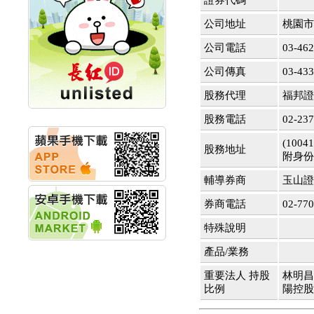
證券代碼
計畫
明緯企業:明緯永續科技
公司地址
桃園市
競賽 以電源驅動善的力
量
公司電話
03-46
秀育企業:秀育SHO-U儲
公司傳真
03-43
能系統 獲國內首張CNS
認證
股務代理
福邦證
聯博投信:聯博00404A
從容擁抱台股主流
股務電話
02-23
華旭先進:代重要子公司
碩通散熱股份有限公司
(10
股務地址
公告董事會通過發言人
附身份
及代理發
華旭先進:代重要子公司
輔導券商
玉山
碩通散熱股份有限公司
券商電話
02-770
公告董事會決議發行員
工認股權
特殊說明
華旭先進:代重要子公司
碩通散熱股份有限公司
產品/業務
公告董事會追認113年
向關係
重要法人 持股
林明昌
華旭先進:代重要子公司
比例
陽控股
碩通散熱股份有限公司
公告向關係人取得使用