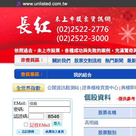
關於我們
股票交割流程
熱門新聞
最新
我的組合
公開資訊觀測站
證券櫃檯買賣中心
興櫃即
|
|
-僅供參考
EMail:
密碼:
股票名稱
認證碼:
高明鐵
記住EMail
忘記密碼
免費加入會員
股票類別