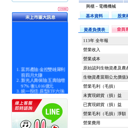
興櫃－電機機械
基本資料
股東
資產負債表
113年 全年報
營業收入
營業成本
原始認列生物資產及農
富邦產險:金控雙雄犀利
前四月大賺
生物資產當期公允價值
新光人壽保險:五壽險增
97% 衝1,016億元
營業毛利（毛損）
統一投信:原型ETF六強
漲逾九成
未實現銷貨（損）益
統一投信:主動式ETF溢
已實現銷貨（損）益
價 被盯上
新光人壽保險:新壽Q1外
營業毛利（毛損）淨額
價金將達996億
宇辰系統科技:宇辰業績
營業費用
創新高 啟動興櫃轉上櫃