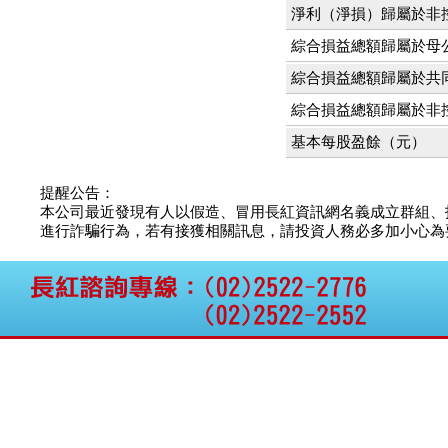
公告向關係人取得使用
淨利（淨損）歸屬於非
權資產
仁新醫藥:代重要子公司
綜合損益總額歸屬於母
BeliteBio,Inc公告受邀參
綜合損益總額歸屬於共
加第27屆眼
巨生生醫:公告本公司
綜合損益總額歸屬於非
MPB-1523MRI顯影劑-
肝細胞癌接獲美國FD
基本每股盈餘（元）
格斯科技*:公告調整本
公司私募專區資訊(董事
提醒公告：
會決議日起兩日內應申
本公司最近發現有人以假造、冒用長紅資訊網名義成立群組、
報相關資
進行詐騙行為，若有接獲相關訊息，請投資人務必多加小心為要，如
格斯科技*:公告更正
115/05/12重訊內容(停
止過戶起始日期)
將捷:代子公司忠明營造
工程股份有限公司公告
「新北市淡水區海鷗段
11
阿波羅電力:公告本公司
法人監察人改派代表人
永信藥品工業:本公司委
外廠商活動網站消費者
資訊外流事宜