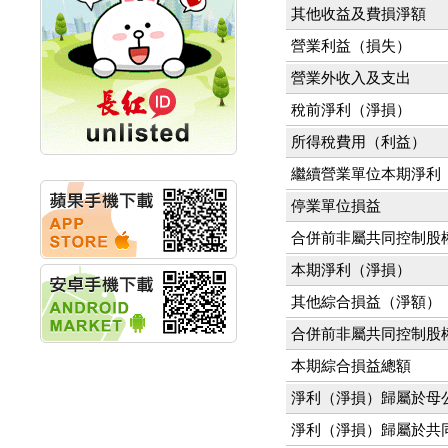
其他收益及費損淨額
計畫
明緯企業:明緯永續科技
營業利益（損失）
競賽 以電源驅動善的力
量
營業外收入及支出
秀育企業:秀育SHO-U儲
稅前淨利（淨損）
能系統 獲國內首張CNS
認證
所得稅費用（利益）
聯博投信:聯博00404A
從容擁抱台股主流
繼續營業單位本期淨利
華旭先進:代重要子公司
停業單位損益
碩通散熱股份有限公司
公告董事會通過發言人
合併前非屬共同控制股
及代理發
華旭先進:代重要子公司
本期淨利（淨損）
碩通散熱股份有限公司
其他綜合損益（淨額）
公告董事會決議發行員
工認股權
合併前非屬共同控制股
華旭先進:代重要子公司
碩通散熱股份有限公司
本期綜合損益總額
公告董事會追認113年
淨利（淨損）歸屬於母
向關係
華旭先進:代重要子公司
淨利（淨損）歸屬於共
碩通散熱股份有限公司