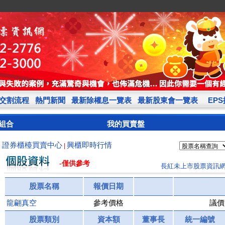
交割流程
熱門新聞
最新除權息一覽表
最新股東會一覽表
EP
組合
我的買賣盤
證券櫃檯買賣中心
興櫃即時行情
|
|
-僅供參考
長紅未上市股票資訊
股票名稱
報價日期
龍翩真空
參考價格
議價
股票類別
資本額
董事長
統一編號