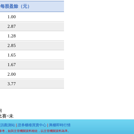
本每股盈餘（元）
1.00
2.87
1.28
2.85
1.65
1.67
2.00
3.77
詢
未上市達人>出爐: 第一名 LeeYOYO 未上市股票:昱鐳應材 漲幅:
9
資訊觀測站
|
證券櫃檯買賣中心
|
興櫃即時行情
參考，如與主管機關資料相佐，以主管機關資料為準。