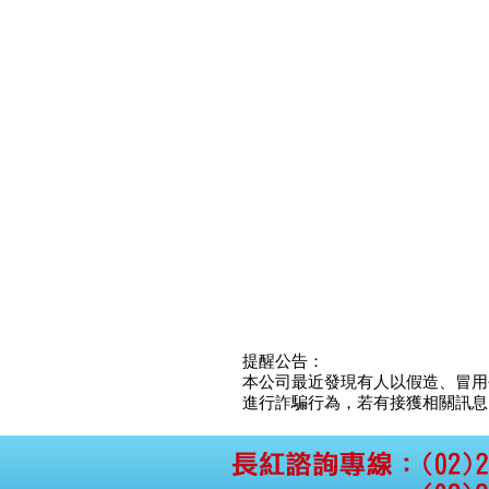
公告向關係人取得使用
權資產
仁新醫藥:代重要子公司
BeliteBio,Inc公告受邀參
加第27屆眼
巨生生醫:公告本公司
MPB-1523MRI顯影劑-
肝細胞癌接獲美國FD
格斯科技*:公告調整本
公司私募專區資訊(董事
會決議日起兩日內應申
報相關資
格斯科技*:公告更正
115/05/12重訊內容(停
止過戶起始日期)
將捷:代子公司忠明營造
工程股份有限公司公告
「新北市淡水區海鷗段
提醒公告：
11
本公司最近發現有人以假造、冒用
阿波羅電力:公告本公司
進行詐騙行為，若有接獲相關訊息，
法人監察人改派代表人
永信藥品工業:本公司委
外廠商活動網站消費者
資訊外流事宜