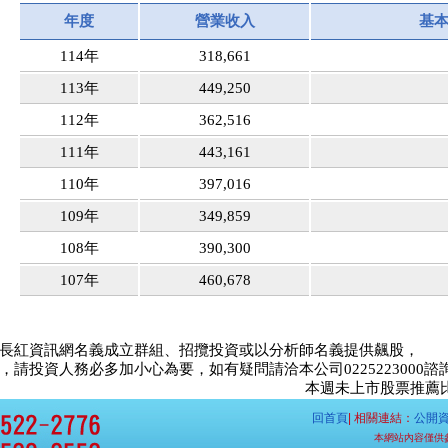
年度
營業收入
基
114年
318,661
113年
449,250
112年
362,516
111年
443,161
110年
397,016
109年
349,859
108年
390,300
107年
460,678
長紅資訊網名義成立群組、招攬投資或以分析師名義提供飆股，
請投資人務必多加小心為要，如有疑問請洽本公司0225223000諮
本週未上市股票推薦比賽<
回首頁
| 相關連結：
公開
本網站內容僅供