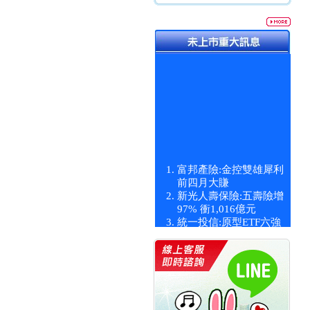
富邦產險:金控雙雄犀利
前四月大賺
新光人壽保險:五壽險增
97% 衝1,016億元
統一投信:原型ETF六強
漲逾九成
統一投信:主動式ETF溢
價 被盯上
新光人壽保險:新壽Q1外
價金將達996億
宇辰系統科技:宇辰業績
創新高 啟動興櫃轉上櫃