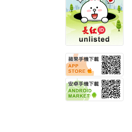
計畫
明緯企業:明緯永續科技
競賽 以電源驅動善的力
量
秀育企業:秀育SHO-U儲
能系統 獲國內首張CNS
認證
聯博投信:聯博00404A
從容擁抱台股主流
華旭先進:代重要子公司
碩通散熱股份有限公司
公告董事會通過發言人
及代理發
華旭先進:代重要子公司
碩通散熱股份有限公司
公告董事會決議發行員
工認股權
華旭先進:代重要子公司
碩通散熱股份有限公司
公告董事會追認113年
向關係
華旭先進:代重要子公司
碩通散熱股份有限公司