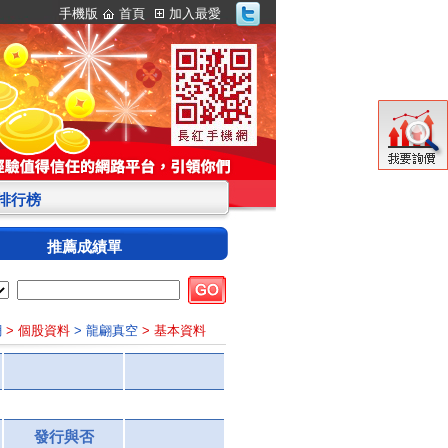
手機版
首頁
加入最愛
S排行榜
推薦成績單
網
> 個股資料
> 龍翩真空
> 基本資料
發行與否