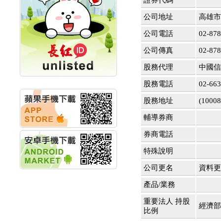
證券代碼
創新高 啟動興櫃轉上櫃
計畫
公司地址
高雄市
明緯企業:明緯永續科技
競賽 以電源驅動善的力
公司電話
02-878
量
秀育企業:秀育SHO-U儲
公司傳真
02-878
能系統 獲國內首張CNS
認證
股務代理
中國信
聯博投信:聯博00404A
股務電話
02-66
從容擁抱台股主流
華旭先進:代重要子公司
股務地址
(10
碩通散熱股份有限公司
公告董事會通過發言人
輔導券商
及代理發
華旭先進:代重要子公司
券商電話
碩通散熱股份有限公司
特殊說明
公告董事會決議發行員
工認股權
公司更名
資料更新
華旭先進:代重要子公司
碩通散熱股份有限公司
產品/業務
公告董事會追認113年
向關係
重要法人 持股
經濟部
華旭先進:代重要子公司
比例
碩通散熱股份有限公司