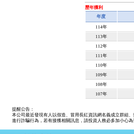
公告向關係人取得使用
歷年獲利
權資產
仁新醫藥:代重要子公司
年度
BeliteBio,Inc公告受邀參
加第27屆眼
114年
巨生生醫:公告本公司
113年
MPB-1523MRI顯影劑-
肝細胞癌接獲美國FD
112年
格斯科技*:公告調整本
公司私募專區資訊(董事
111年
會決議日起兩日內應申
110年
報相關資
格斯科技*:公告更正
109年
115/05/12重訊內容(停
止過戶起始日期)
108年
將捷:代子公司忠明營造
107年
工程股份有限公司公告
「新北市淡水區海鷗段
11
提醒公告：
阿波羅電力:公告本公司
本公司最近發現有人以假造、冒用長紅資訊網名義成立群組、
法人監察人改派代表人
進行詐騙行為，若有接獲相關訊息，請投資人務必多加小心為要，如
永信藥品工業:本公司委
外廠商活動網站消費者
資訊外流事宜