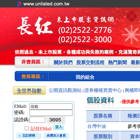
關於我們
股票交割流程
熱門新聞
最新
我的組合
公開資訊觀測站
證券櫃檯買賣中心
興櫃即
|
|
-僅供參考
EMail:
密碼:
股票名稱
報價
認證碼:
台灣中油
參考
記住EMail
忘記密碼
免費加入會員
股票類別
資本