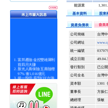
能源業
1,301
基本資料
股東
資產負債表
公司簡稱
台灣中
公司網址
www.c
統一編號
03707
富邦產險:金控雙雄犀利
成立日期
49.04.
前四月大賺
發行類別
已公開 8
新光人壽保險:五壽險增
97% 衝1,016億元
公司全名
台灣中
統一投信:原型ETF六強
漲逾九成
資本額
1301
統一投信:主動式ETF溢
價 被盯上
董事長
方振仁
新光人壽保險:新壽Q1外
價金將達996億
總經理
張敏
宇辰系統科技:宇辰業績