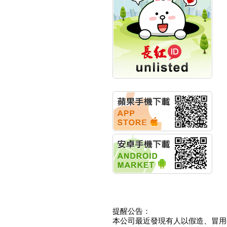
創新高 啟動興櫃轉上櫃
計畫
明緯企業:明緯永續科技
競賽 以電源驅動善的力
量
秀育企業:秀育SHO-U儲
能系統 獲國內首張CNS
認證
聯博投信:聯博00404A
從容擁抱台股主流
華旭先進:代重要子公司
碩通散熱股份有限公司
公告董事會通過發言人
及代理發
華旭先進:代重要子公司
碩通散熱股份有限公司
公告董事會決議發行員
工認股權
華旭先進:代重要子公司
碩通散熱股份有限公司
公告董事會追認113年
向關係
提醒公告：
華旭先進:代重要子公司
本公司最近發現有人以假造、冒用
碩通散熱股份有限公司