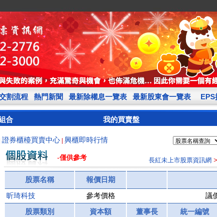
交割流程
熱門新聞
最新除權息一覽表
最新股東會一覽表
EP
組合
我的買賣盤
證券櫃檯買賣中心
興櫃即時行情
|
|
-僅供參考
長紅未上市股票資訊網
股票名稱
報價日期
昕琦科技
參考價格
議
股票類別
資本額
董事長
統一編號