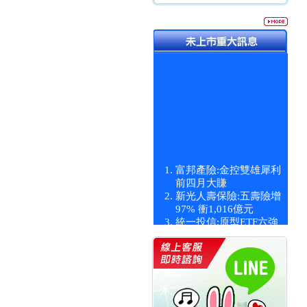
富邦產險:金控雙雄犀利
前四月大賺
新光人壽保險:五壽險增
97% 衝1,016億元
統一投信:原型ETF六強
漲逾九成
統一投信:主動式ETF溢
價 被盯上
新光人壽保險:新壽Q1外
價金將達996億
宇辰系統科技:宇辰業績