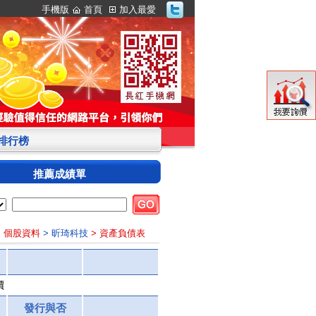
手機版
首頁
加入最愛
S排行榜
推薦成績單
> 個股資料
> 昕琦科技
> 資產負債表
價
發行與否