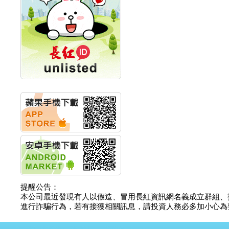
創新高 啟動興櫃轉上櫃
計畫
明緯企業:明緯永續科技
競賽 以電源驅動善的力
量
秀育企業:秀育SHO-U儲
能系統 獲國內首張CNS
認證
聯博投信:聯博00404A
從容擁抱台股主流
華旭先進:代重要子公司
碩通散熱股份有限公司
公告董事會通過發言人
及代理發
華旭先進:代重要子公司
碩通散熱股份有限公司
公告董事會決議發行員
工認股權
華旭先進:代重要子公司
提醒公告：
碩通散熱股份有限公司
本公司最近發現有人以假造、冒用長紅資訊網名義成立群組、
公告董事會追認113年
進行詐騙行為，若有接獲相關訊息，請投資人務必多加小心為要，如
向關係
華旭先進:代重要子公司
碩通散熱股份有限公司