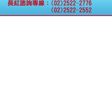
公告向關係人取得使用
權資產
仁新醫藥:代重要子公司
BeliteBio,Inc公告受邀參
加第27屆眼
巨生生醫:公告本公司
MPB-1523MRI顯影劑-
肝細胞癌接獲美國FD
格斯科技*:公告調整本
公司私募專區資訊(董事
會決議日起兩日內應申
報相關資
格斯科技*:公告更正
115/05/12重訊內容(停
止過戶起始日期)
將捷:代子公司忠明營造
工程股份有限公司公告
「新北市淡水區海鷗段
11
阿波羅電力:公告本公司
法人監察人改派代表人
永信藥品工業:本公司委
外廠商活動網站消費者