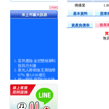
傳播業
1.
基本資料
股東
資產負債表
買
無
富邦產險:金控雙雄犀利
前四月大賺
新光人壽保險:五壽險增
97% 衝1,016億元
統一投信:原型ETF六強
漲逾九成
統一投信:主動式ETF溢
價 被盯上
新光人壽保險:新壽Q1外
價金將達996億
宇辰系統科技:宇辰業績