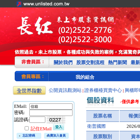
關於我們
股票交割流程
熱門新聞
最新
我的組合
公開資訊觀測站
證券櫃檯買賣中心
興櫃即
|
|
-僅供參考
EMail:
密碼:
股票名稱
報價
認證碼:
衛普國際
2026/
記住EMail
忘記密碼
免費加入會員
股票類別
資