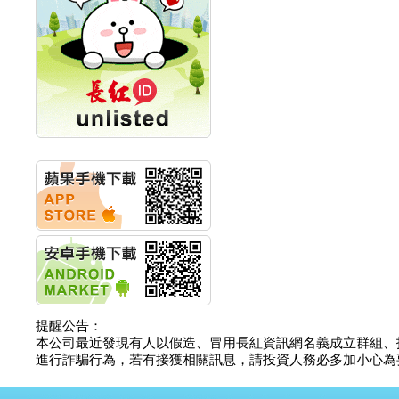
創新高 啟動興櫃轉上櫃
計畫
明緯企業:明緯永續科技
競賽 以電源驅動善的力
量
秀育企業:秀育SHO-U儲
能系統 獲國內首張CNS
認證
聯博投信:聯博00404A
從容擁抱台股主流
華旭先進:代重要子公司
碩通散熱股份有限公司
公告董事會通過發言人
及代理發
華旭先進:代重要子公司
碩通散熱股份有限公司
公告董事會決議發行員
工認股權
華旭先進:代重要子公司
提醒公告：
碩通散熱股份有限公司
本公司最近發現有人以假造、冒用長紅資訊網名義成立群組、
公告董事會追認113年
進行詐騙行為，若有接獲相關訊息，請投資人務必多加小心為要，如
向關係
華旭先進:代重要子公司
碩通散熱股份有限公司