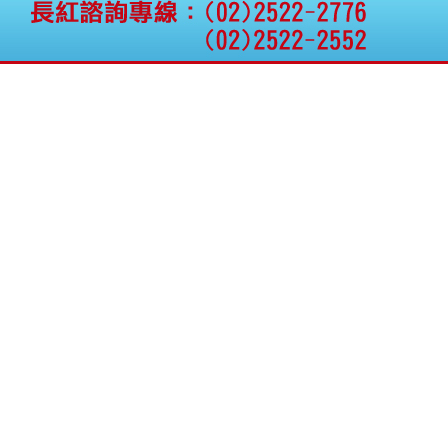
公告向關係人取得使用
權資產
仁新醫藥:代重要子公司
BeliteBio,Inc公告受邀參
加第27屆眼
巨生生醫:公告本公司
MPB-1523MRI顯影劑-
肝細胞癌接獲美國FD
格斯科技*:公告調整本
公司私募專區資訊(董事
會決議日起兩日內應申
報相關資
格斯科技*:公告更正
115/05/12重訊內容(停
止過戶起始日期)
將捷:代子公司忠明營造
工程股份有限公司公告
「新北市淡水區海鷗段
11
阿波羅電力:公告本公司
法人監察人改派代表人
永信藥品工業:本公司委
外廠商活動網站消費者