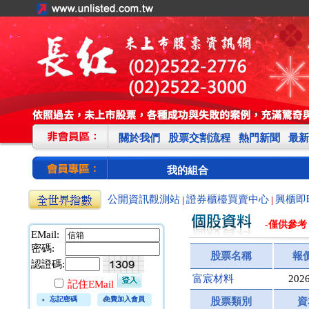
關於我們
股票交割流程
熱門新聞
最新
我的組合
公開資訊觀測站
證券櫃檯買賣中心
興櫃即
|
|
-僅供參考
EMail:
密碼:
股票名稱
報
認證碼:
富宸材料
2026
記住EMail
忘記密碼
免費加入會員
股票類別
資