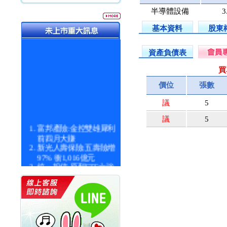
半導體設備
3
基本資料
股東
資產負債表
買
價位
張數
議
5
議
5
富邦產險:金控雙雄犀利
前四月大賺
新光人壽保險:五壽險增
97% 衝1,016億元
統一投信:原型ETF六強
漲逾九成
統一投信:主動式ETF溢
價 被盯上
新光人壽保險:新壽Q1外
價金將達996億
宇辰系統科技:宇辰業績