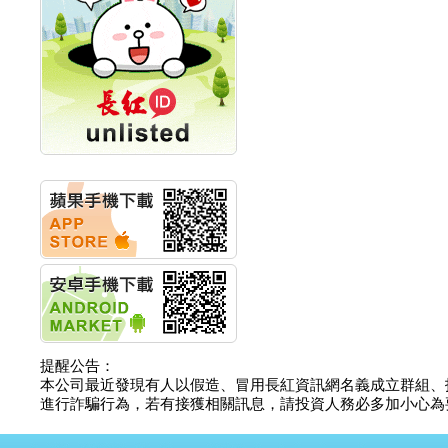
創新高 啟動興櫃轉上櫃
計畫
明緯企業:明緯永續科技
競賽 以電源驅動善的力
量
秀育企業:秀育SHO-U儲
能系統 獲國內首張CNS
認證
聯博投信:聯博00404A
從容擁抱台股主流
華旭先進:代重要子公司
碩通散熱股份有限公司
公告董事會通過發言人
及代理發
華旭先進:代重要子公司
碩通散熱股份有限公司
公告董事會決議發行員
工認股權
華旭先進:代重要子公司
提醒公告：
碩通散熱股份有限公司
本公司最近發現有人以假造、冒用長紅資訊網名義成立群組、
公告董事會追認113年
進行詐騙行為，若有接獲相關訊息，請投資人務必多加小心為要，如
向關係
華旭先進:代重要子公司
碩通散熱股份有限公司