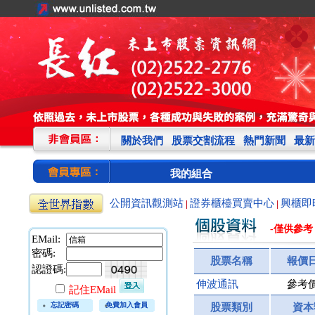
關於我們
股票交割流程
熱門新聞
最新
我的組合
公開資訊觀測站
證券櫃檯買賣中心
興櫃即
|
|
-僅供參考
EMail:
密碼:
股票名稱
報價
認證碼:
伸波通訊
參考
記住EMail
忘記密碼
免費加入會員
股票類別
資本