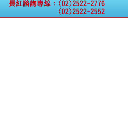
公告向關係人取得使用
權資產
仁新醫藥:代重要子公司
BeliteBio,Inc公告受邀參
加第27屆眼
巨生生醫:公告本公司
MPB-1523MRI顯影劑-
肝細胞癌接獲美國FD
格斯科技*:公告調整本
公司私募專區資訊(董事
會決議日起兩日內應申
報相關資
格斯科技*:公告更正
115/05/12重訊內容(停
止過戶起始日期)
將捷:代子公司忠明營造
工程股份有限公司公告
「新北市淡水區海鷗段
11
阿波羅電力:公告本公司
法人監察人改派代表人
永信藥品工業:本公司委
外廠商活動網站消費者