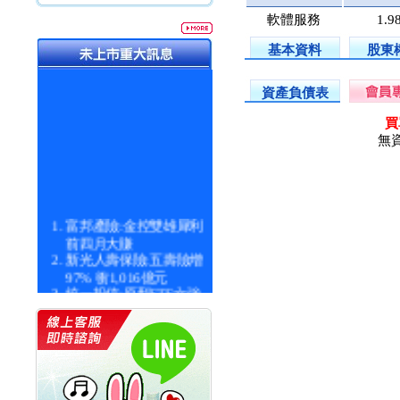
軟體服務
1.9
基本資料
股東
資產負債表
買
無
富邦產險:金控雙雄犀利
前四月大賺
新光人壽保險:五壽險增
97% 衝1,016億元
統一投信:原型ETF六強
漲逾九成
統一投信:主動式ETF溢
價 被盯上
新光人壽保險:新壽Q1外
價金將達996億
宇辰系統科技:宇辰業績