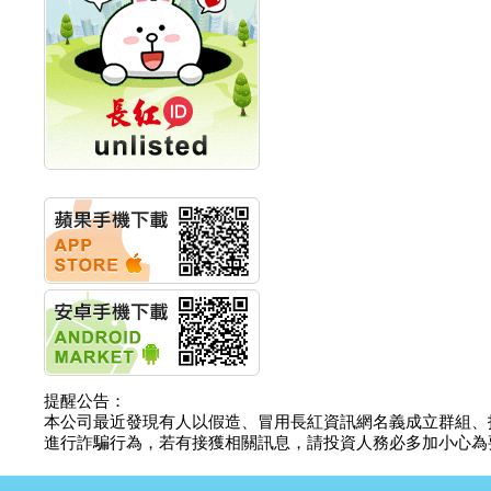
創新高 啟動興櫃轉上櫃
計畫
明緯企業:明緯永續科技
競賽 以電源驅動善的力
量
秀育企業:秀育SHO-U儲
能系統 獲國內首張CNS
認證
聯博投信:聯博00404A
從容擁抱台股主流
華旭先進:代重要子公司
碩通散熱股份有限公司
公告董事會通過發言人
及代理發
華旭先進:代重要子公司
碩通散熱股份有限公司
公告董事會決議發行員
工認股權
華旭先進:代重要子公司
碩通散熱股份有限公司
提醒公告：
公告董事會追認113年
本公司最近發現有人以假造、冒用長紅資訊網名義成立群組、
向關係
進行詐騙行為，若有接獲相關訊息，請投資人務必多加小心為要，如
華旭先進:代重要子公司
碩通散熱股份有限公司