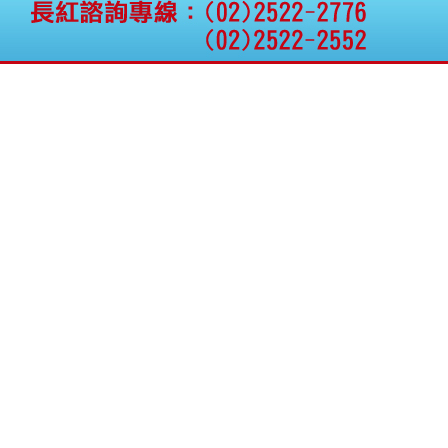
公告向關係人取得使用
權資產
仁新醫藥:代重要子公司
BeliteBio,Inc公告受邀參
加第27屆眼
巨生生醫:公告本公司
MPB-1523MRI顯影劑-
肝細胞癌接獲美國FD
格斯科技*:公告調整本
公司私募專區資訊(董事
會決議日起兩日內應申
報相關資
格斯科技*:公告更正
115/05/12重訊內容(停
止過戶起始日期)
將捷:代子公司忠明營造
工程股份有限公司公告
「新北市淡水區海鷗段
11
阿波羅電力:公告本公司
法人監察人改派代表人
永信藥品工業:本公司委
外廠商活動網站消費者
資訊外流事宜