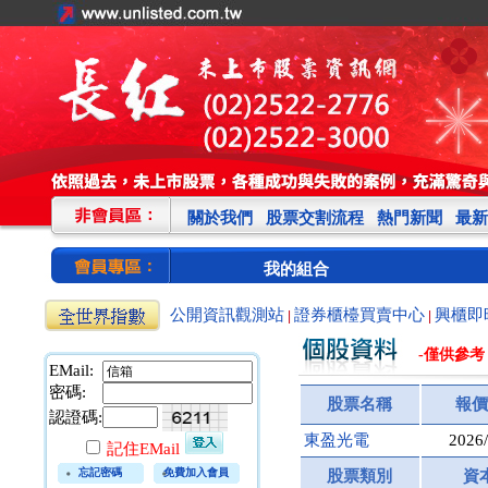
關於我們
股票交割流程
熱門新聞
最新
我的組合
公開資訊觀測站
證券櫃檯買賣中心
興櫃即
|
|
-僅供參考
EMail:
密碼:
股票名稱
報價
認證碼:
東盈光電
2026/
記住EMail
忘記密碼
免費加入會員
股票類別
資