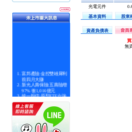
光電元件
0.
基本資料
股東
資產負債表
買
無
富邦產險:金控雙雄犀利
前四月大賺
新光人壽保險:五壽險增
97% 衝1,016億元
統一投信:原型ETF六強
漲逾九成
統一投信:主動式ETF溢
價 被盯上
新光人壽保險:新壽Q1外
價金將達996億
宇辰系統科技:宇辰業績