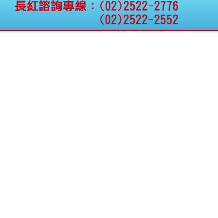
公告向關係人取得使用
權資產
仁新醫藥:代重要子公司
BeliteBio,Inc公告受邀參
加第27屆眼
巨生生醫:公告本公司
MPB-1523MRI顯影劑-
肝細胞癌接獲美國FD
格斯科技*:公告調整本
公司私募專區資訊(董事
會決議日起兩日內應申
報相關資
格斯科技*:公告更正
115/05/12重訊內容(停
止過戶起始日期)
將捷:代子公司忠明營造
工程股份有限公司公告
「新北市淡水區海鷗段
11
阿波羅電力:公告本公司
法人監察人改派代表人
永信藥品工業:本公司委
外廠商活動網站消費者
資訊外流事宜