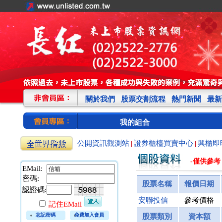
關於我們
股票交割流程
熱門新聞
最新
我的組合
公開資訊觀測站
證券櫃檯買賣中心
興櫃即
|
|
-僅供參考
EMail:
密碼:
股票名稱
報價日期
認證碼:
安聯投信
參考價格
記住EMail
忘記密碼
免費加入會員
股票類別
資本額