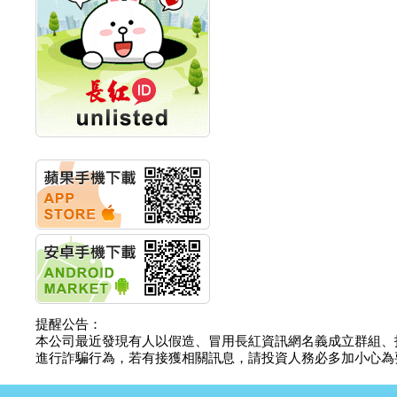
創新高 啟動興櫃轉上櫃
計畫
明緯企業:明緯永續科技
競賽 以電源驅動善的力
量
秀育企業:秀育SHO-U儲
能系統 獲國內首張CNS
認證
聯博投信:聯博00404A
從容擁抱台股主流
華旭先進:代重要子公司
碩通散熱股份有限公司
公告董事會通過發言人
及代理發
華旭先進:代重要子公司
碩通散熱股份有限公司
公告董事會決議發行員
工認股權
華旭先進:代重要子公司
碩通散熱股份有限公司
提醒公告：
公告董事會追認113年
本公司最近發現有人以假造、冒用長紅資訊網名義成立群組、
向關係
進行詐騙行為，若有接獲相關訊息，請投資人務必多加小心為要，如
華旭先進:代重要子公司
碩通散熱股份有限公司