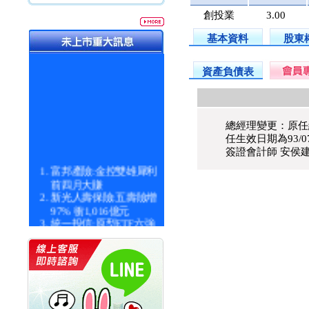
創投業
3.00
基本資料
股東
資產負債表
總經理變更：原任
任生效日期為93/07
簽證會計師 安侯建
富邦產險:金控雙雄犀利
前四月大賺
新光人壽保險:五壽險增
97% 衝1,016億元
統一投信:原型ETF六強
漲逾九成
統一投信:主動式ETF溢
價 被盯上
新光人壽保險:新壽Q1外
價金將達996億
宇辰系統科技:宇辰業績