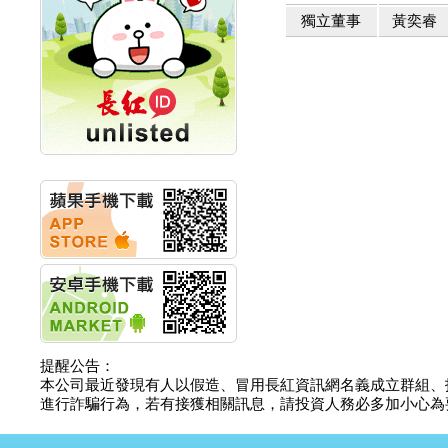
計畫
獨立董事
黃奕睿
明緯企業:明緯永續科技
競賽 以電源驅動善的力
量
秀育企業:秀育SHO-U儲
能系統 獲國內首張CNS
認證
聯博投信:聯博00404A
從容擁抱台股主流
華旭先進:代重要子公司
碩通散熱股份有限公司
公告董事會通過發言人
及代理發
華旭先進:代重要子公司
碩通散熱股份有限公司
公告董事會決議發行員
工認股權
華旭先進:代重要子公司
碩通散熱股份有限公司
提醒公告：
公告董事會追認113年
本公司最近發現有人以假造、冒用長紅資訊網名義成立群組、
向關係
進行詐騙行為，若有接獲相關訊息，請投資人務必多加小心為要，如
華旭先進:代重要子公司
碩通散熱股份有限公司
公告向關係人取得使用