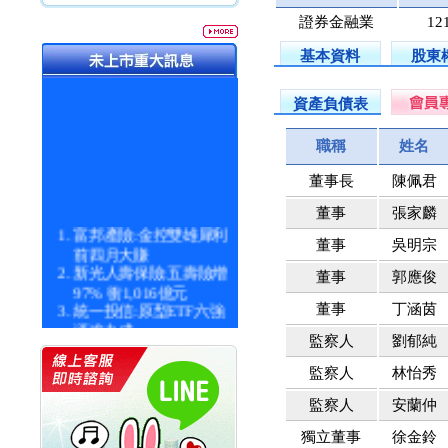
證券金融業
12
基本資料
股東
資產負債表
職稱
姓名
董事長
陳佩君
董事
張家麟
富邦產險:金控雙雄犀利
董事
吳明宗
前四月大賺
新光人壽保險:五壽險增
董事
郭應俊
97% 衝1,016億元
統一投信:原型ETF六強
董事
丁涵茵
漲逾九成
監察人
劉郁純
統一投信:主動式ETF溢
價 被盯上
監察人
林怡秀
新光人壽保險:新壽Q1外
價金將達996億
監察人
安蘭仲
宇辰系統科技:宇辰業績
獨立董事
徐金鈴
創新高 啟動興櫃轉上櫃