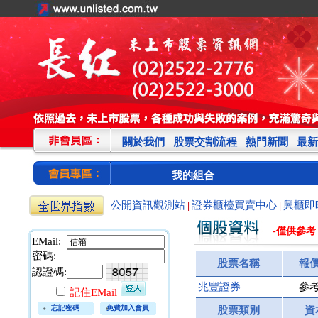
關於我們
股票交割流程
熱門新聞
最新
我的組合
公開資訊觀測站
證券櫃檯買賣中心
興櫃即
|
|
-僅供參考
EMail:
密碼:
股票名稱
報
認證碼:
兆豐證券
參
記住EMail
忘記密碼
免費加入會員
股票類別
資