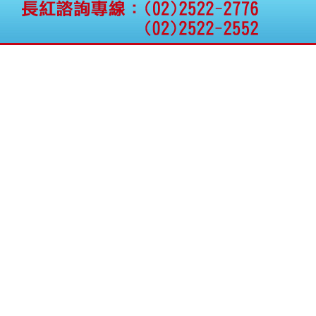
權資產
仁新醫藥:代重要子公司
BeliteBio,Inc公告受邀參
加第27屆眼
巨生生醫:公告本公司
MPB-1523MRI顯影劑-
肝細胞癌接獲美國FD
格斯科技*:公告調整本
公司私募專區資訊(董事
會決議日起兩日內應申
報相關資
格斯科技*:公告更正
115/05/12重訊內容(停
止過戶起始日期)
將捷:代子公司忠明營造
工程股份有限公司公告
「新北市淡水區海鷗段
11
阿波羅電力:公告本公司
法人監察人改派代表人
永信藥品工業:本公司委
外廠商活動網站消費者
資訊外流事宜