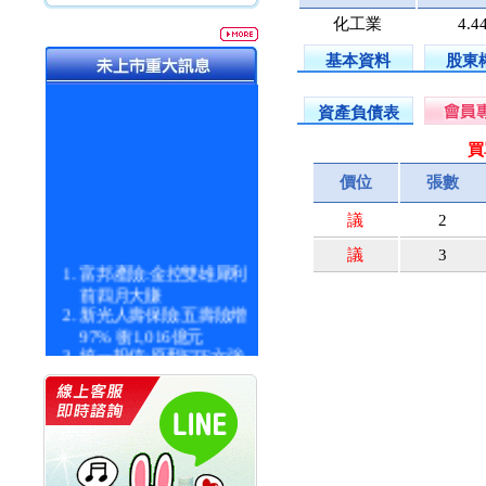
化工業
4.4
基本資料
股東
資產負債表
買
價位
張數
議
2
議
3
富邦產險:金控雙雄犀利
前四月大賺
新光人壽保險:五壽險增
97% 衝1,016億元
統一投信:原型ETF六強
漲逾九成
統一投信:主動式ETF溢
價 被盯上
新光人壽保險:新壽Q1外
價金將達996億
宇辰系統科技:宇辰業績