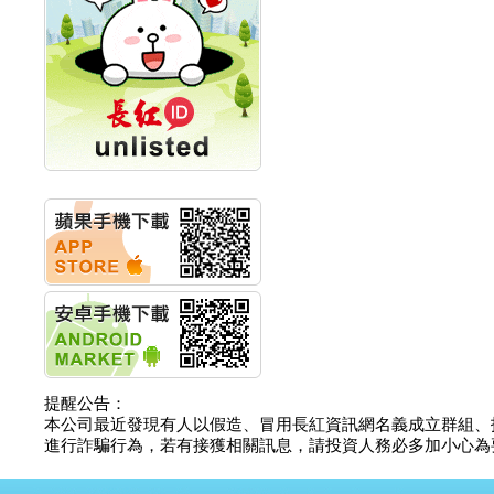
創新高 啟動興櫃轉上櫃
計畫
明緯企業:明緯永續科技
競賽 以電源驅動善的力
量
秀育企業:秀育SHO-U儲
能系統 獲國內首張CNS
認證
聯博投信:聯博00404A
從容擁抱台股主流
華旭先進:代重要子公司
碩通散熱股份有限公司
公告董事會通過發言人
及代理發
華旭先進:代重要子公司
碩通散熱股份有限公司
公告董事會決議發行員
工認股權
華旭先進:代重要子公司
提醒公告：
碩通散熱股份有限公司
本公司最近發現有人以假造、冒用長紅資訊網名義成立群組、
公告董事會追認113年
進行詐騙行為，若有接獲相關訊息，請投資人務必多加小心為要，如
向關係
華旭先進:代重要子公司
碩通散熱股份有限公司