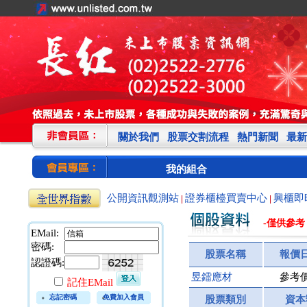
關於我們
股票交割流程
熱門新聞
最新
我的組合
公開資訊觀測站
證券櫃檯買賣中心
興櫃即
|
|
-僅供參考
EMail:
密碼:
股票名稱
報價
認證碼:
昱鐳應材
參考
記住EMail
忘記密碼
免費加入會員
股票類別
資本