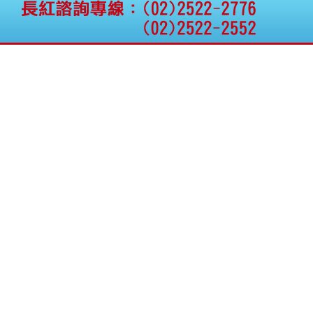
公告向關係人取得使用
權資產
仁新醫藥:代重要子公司
BeliteBio,Inc公告受邀參
加第27屆眼
巨生生醫:公告本公司
MPB-1523MRI顯影劑-
肝細胞癌接獲美國FD
格斯科技*:公告調整本
公司私募專區資訊(董事
會決議日起兩日內應申
報相關資
格斯科技*:公告更正
115/05/12重訊內容(停
止過戶起始日期)
將捷:代子公司忠明營造
工程股份有限公司公告
「新北市淡水區海鷗段
11
阿波羅電力:公告本公司
法人監察人改派代表人
永信藥品工業:本公司委
外廠商活動網站消費者