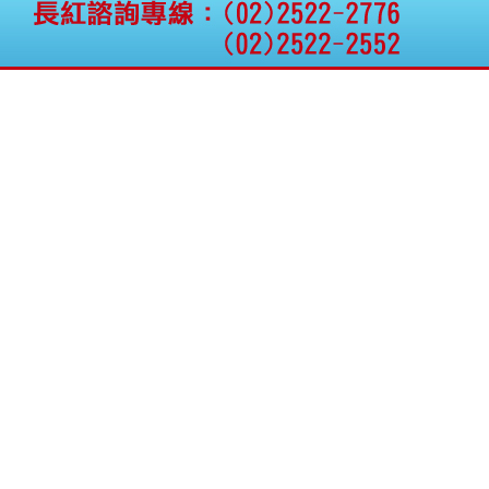
公告向關係人取得使用
權資產
仁新醫藥:代重要子公司
BeliteBio,Inc公告受邀參
加第27屆眼
巨生生醫:公告本公司
MPB-1523MRI顯影劑-
肝細胞癌接獲美國FD
格斯科技*:公告調整本
公司私募專區資訊(董事
會決議日起兩日內應申
報相關資
格斯科技*:公告更正
115/05/12重訊內容(停
止過戶起始日期)
將捷:代子公司忠明營造
工程股份有限公司公告
「新北市淡水區海鷗段
11
阿波羅電力:公告本公司
法人監察人改派代表人
永信藥品工業:本公司委
外廠商活動網站消費者
資訊外流事宜