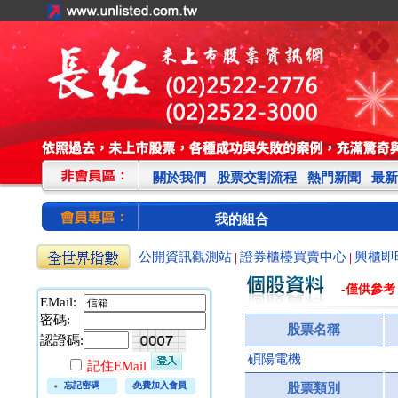
關於我們
股票交割流程
熱門新聞
最新
我的組合
公開資訊觀測站
證券櫃檯買賣中心
興櫃即
|
|
-僅供參考
EMail:
密碼:
股票名稱
認證碼:
碩陽電機
記住EMail
忘記密碼
免費加入會員
股票類別