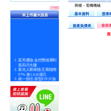
興櫃－電機機械
基本資料
股東
資產負債表
買
富邦產險:金控雙雄犀利
前四月大賺
新光人壽保險:五壽險增
97% 衝1,016億元
統一投信:原型ETF六強
漲逾九成
統一投信:主動式ETF溢
價 被盯上
新光人壽保險:新壽Q1外
價金將達996億
宇辰系統科技:宇辰業績
創新高 啟動興櫃轉上櫃