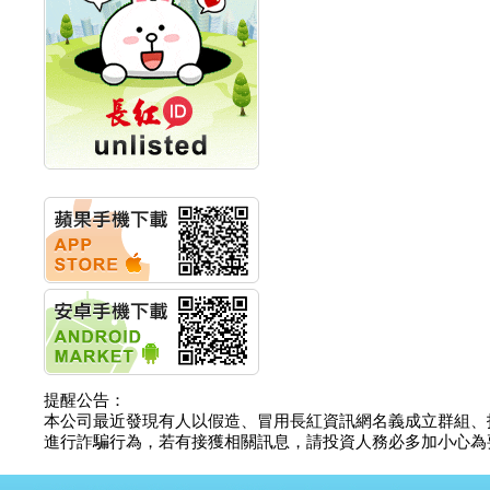
計畫
明緯企業:明緯永續科技
競賽 以電源驅動善的力
量
秀育企業:秀育SHO-U儲
能系統 獲國內首張CNS
認證
聯博投信:聯博00404A
從容擁抱台股主流
華旭先進:代重要子公司
碩通散熱股份有限公司
公告董事會通過發言人
及代理發
華旭先進:代重要子公司
碩通散熱股份有限公司
公告董事會決議發行員
工認股權
華旭先進:代重要子公司
碩通散熱股份有限公司
提醒公告：
公告董事會追認113年
本公司最近發現有人以假造、冒用長紅資訊網名義成立群組、
向關係
進行詐騙行為，若有接獲相關訊息，請投資人務必多加小心為要，如
華旭先進:代重要子公司
碩通散熱股份有限公司