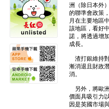
計畫
洲（除日本外
明緯企業:明緯永續科技
的聯準會政策，
競賽 以電源驅動善的力
量
月在主要地區
秀育企業:秀育SHO-U儲
能系統 獲國內首張CNS
該地區，看好
認證
聯博投信:聯博00404A
諾，將透過增
從容擁抱台股主流
成長。
華旭先進:代重要子公司
碩通散熱股份有限公司
公告董事會通過發言人
渣打銀維持對
及代理發
華旭先進:代重要子公司
漸消退且財政
碩通散熱股份有限公司
公告董事會決議發行員
消。
工認股權
華旭先進:代重要子公司
碩通散熱股份有限公司
另外，將歐洲
公告董事會追認113年
向關係
價面具吸引力
華旭先進:代重要子公司
因是英國市場
碩通散熱股份有限公司
公告向關係人取得使用