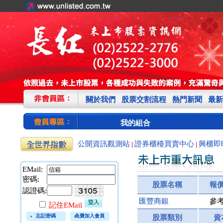
關於我們
股票交割流程
熱門新聞
最新
我的組合
公開資訊觀測站
證券櫃檯買賣中心
興櫃即
|
|
EMail:
密碼:
股票名稱
報
認證碼:
匯豐商銀
參
記住EMail
忘記密碼
免費加入會員
股票類別
資