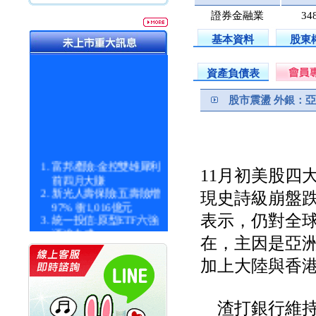
證券金融業
34
基本資料
股東
資產負債表
股市震盪 外銀：
富邦產險:金控雙雄犀利
11月初美股四
前四月大賺
新光人壽保險:五壽險增
現史詩級崩盤跌
97% 衝1,016億元
統一投信:原型ETF六強
表示，仍對全
漲逾九成
在，主因是亞
統一投信:主動式ETF溢
價 被盯上
加上大陸與香
新光人壽保險:新壽Q1外
價金將達996億
宇辰系統科技:宇辰業績
渣打銀行維持
創新高 啟動興櫃轉上櫃