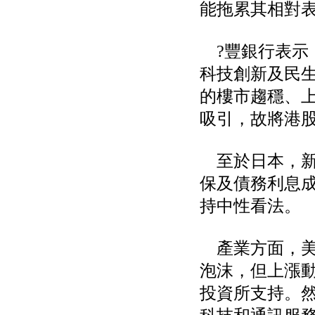
能拖累其相對
權資產
仁新醫藥:代重要子公司
BeliteBio,Inc公告受邀參
?豐銀行表示
加第27屆眼
巨生生醫:公告本公司
科技創新及民
MPB-1523MRI顯影劑-
的樓市趨穩、
肝細胞癌接獲美國FD
格斯科技*:公告調整本
吸引，故將港
公司私募專區資訊(董事
會決議日起兩日內應申
報相關資
至於日本，新
格斯科技*:公告更正
115/05/12重訊內容(停
保及債務利息
止過戶起始日期)
將捷:代子公司忠明營造
持中性看法。
工程股份有限公司公告
「新北市淡水區海鷗段
11
產業方面，美
阿波羅電力:公告本公司
法人監察人改派代表人
泡沫，但上漲
永信藥品工業:本公司委
投資所支持。
外廠商活動網站消費者
資訊外流事宜