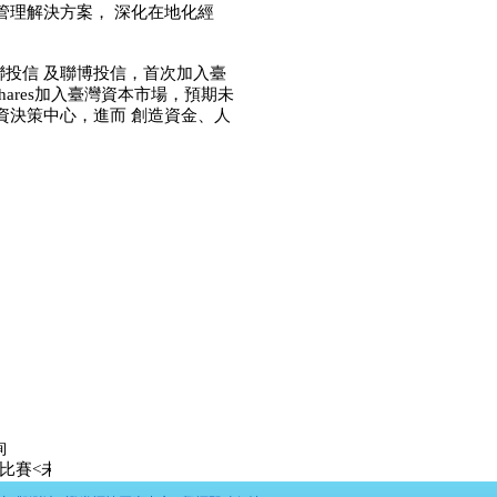
管理解決方案， 深化在地化經
投信 及聯博投信，首次加入臺
hares加入臺灣資本市場，預期未
資決策中心，進而 創造資金、人
詢
未上市達人>出爐: 第一名 LeeYOYO 未上市股票:昱鐳應材 漲幅: