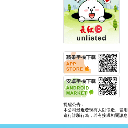
創新高 啟動興櫃轉上櫃
計畫
明緯企業:明緯永續科技
競賽 以電源驅動善的力
量
秀育企業:秀育SHO-U儲
能系統 獲國內首張CNS
認證
聯博投信:聯博00404A
從容擁抱台股主流
華旭先進:代重要子公司
碩通散熱股份有限公司
公告董事會通過發言人
及代理發
華旭先進:代重要子公司
碩通散熱股份有限公司
公告董事會決議發行員
工認股權
華旭先進:代重要子公司
碩通散熱股份有限公司
提醒公告：
公告董事會追認113年
本公司最近發現有人以假造、冒用
向關係
進行詐騙行為，若有接獲相關訊息，
華旭先進:代重要子公司
碩通散熱股份有限公司