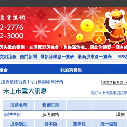
交割流程
熱門新聞
最新除權息一覽表
最新股東會一覽表
EP
組合
我的買賣盤
證券櫃檯買賣中心
興櫃即時行情
|
|
長紅未上市股票資訊
股票名稱
報價日期
聯博投信
參考價格
議價
股票類別
資本額
董事長
統一編號