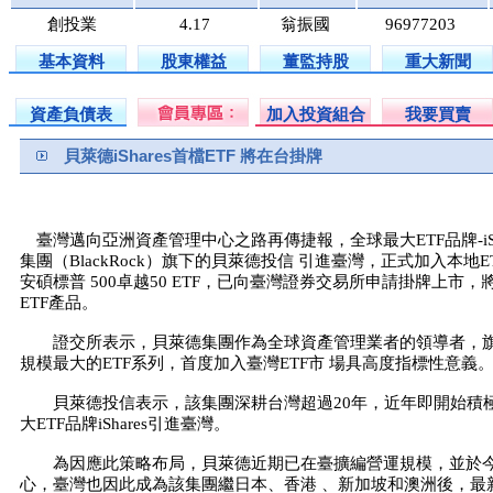
創投業
4.17
翁振國
96977203
基本資料
股東權益
董監持股
重大新聞
資產負債表
加入投資組合
我要買賣
貝萊德iShares首檔ETF 將在台掛牌
臺灣邁向亞洲資產管理中心之路再傳捷報，全球最大ETF品牌-iSh
集團（BlackRock）旗下的貝萊德投信 引進臺灣，正式加入本地ET
安碩標普 500卓越50 ETF，已向臺灣證券交易所申請掛牌上市，將成
ETF產品。
證交所表示，貝萊德集團作為全球資產管理業者的領導者，旗下的 
規模最大的ETF系列，首度加入臺灣ETF市 場具高度指標性意義
貝萊德投信表示，該集團深耕台灣超過20年，近年即開始積極
大ETF品牌iShares引進臺灣。
為因應此策略布局，貝萊德近期已在臺擴編營運規模，並於今年
心，臺灣也因此成為該集團繼日本、香港 、新加坡和澳洲後，最新