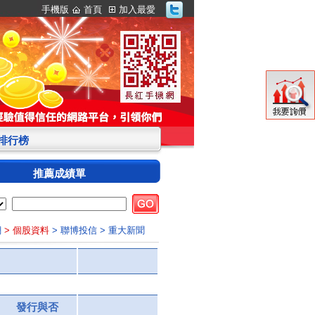
手機版
首頁
加入最愛
S排行榜
推薦成績單
網
> 個股資料
> 聯博投信
> 重大新聞
發行與否