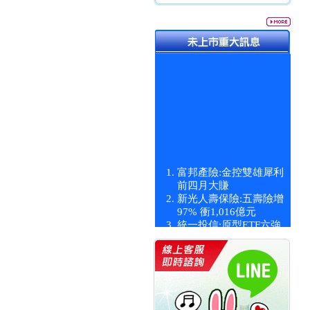
富邦產險:金控雙雄犀利
前四月大賺
新光人壽保險:五壽險增
97% 衝1,016億元
統一投信:原型ETF六強
漲逾九成
統一投信:主動式ETF溢
價 被盯上
新光人壽保險:新壽Q1外
價金將達996億
宇辰系統科技:宇辰業績