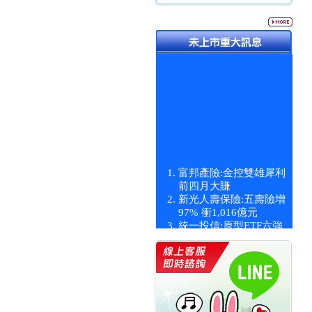
富邦產險:金控雙雄犀利
前四月大賺
新光人壽保險:五壽險增
97% 衝1,016億元
統一投信:原型ETF六強
漲逾九成
統一投信:主動式ETF溢
價 被盯上
新光人壽保險:新壽Q1外
價金將達996億
宇辰系統科技:宇辰業績