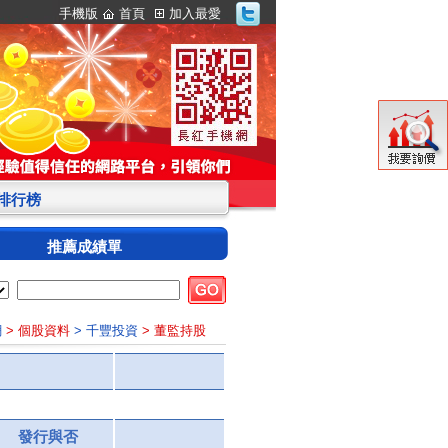
手機版
首頁
加入最愛
S排行榜
推薦成績單
網
> 個股資料
> 千豐投資
> 董監持股
發行與否