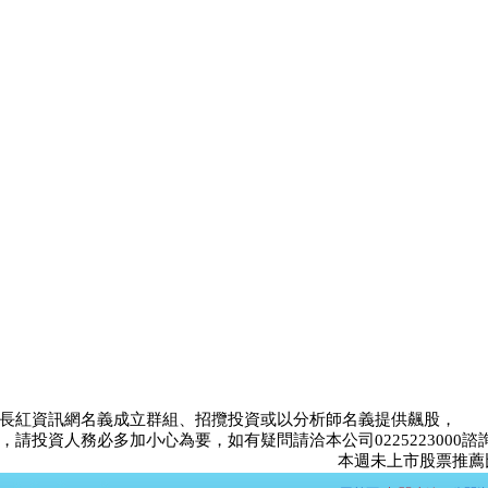
長紅資訊網名義成立群組、招攬投資或以分析師名義提供飆股，
請投資人務必多加小心為要，如有疑問請洽本公司0225223000諮
本週未上市股票推薦比賽<