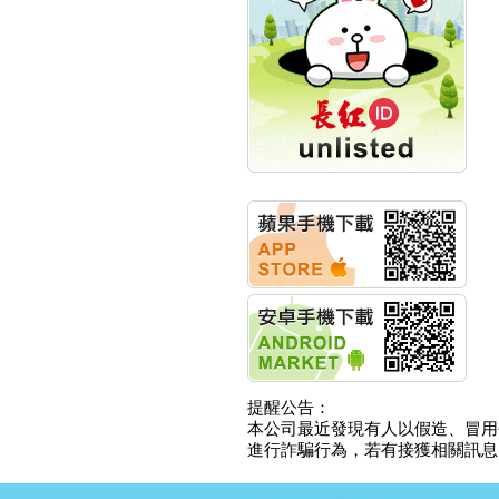
創新高 啟動興櫃轉上櫃
計畫
明緯企業:明緯永續科技
競賽 以電源驅動善的力
量
秀育企業:秀育SHO-U儲
能系統 獲國內首張CNS
認證
聯博投信:聯博00404A
從容擁抱台股主流
華旭先進:代重要子公司
碩通散熱股份有限公司
公告董事會通過發言人
及代理發
華旭先進:代重要子公司
碩通散熱股份有限公司
公告董事會決議發行員
工認股權
華旭先進:代重要子公司
碩通散熱股份有限公司
提醒公告：
公告董事會追認113年
本公司最近發現有人以假造、冒用
向關係
進行詐騙行為，若有接獲相關訊息，
華旭先進:代重要子公司
碩通散熱股份有限公司