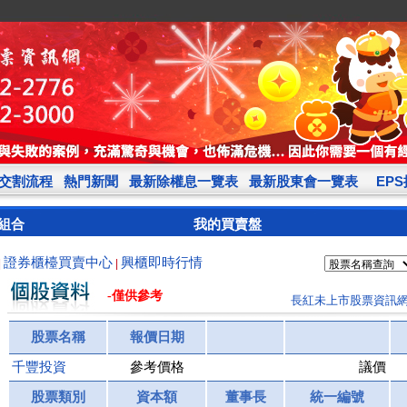
交割流程
熱門新聞
最新除權息一覽表
最新股東會一覽表
EP
組合
我的買賣盤
證券櫃檯買賣中心
興櫃即時行情
|
|
-僅供參考
長紅未上市股票資訊
股票名稱
報價日期
千豐投資
參考價格
議價
股票類別
資本額
董事長
統一編號