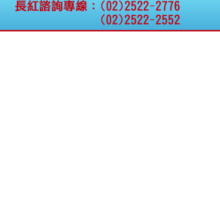
公告向關係人取得使用
權資產
仁新醫藥:代重要子公司
BeliteBio,Inc公告受邀參
加第27屆眼
巨生生醫:公告本公司
MPB-1523MRI顯影劑-
肝細胞癌接獲美國FD
格斯科技*:公告調整本
公司私募專區資訊(董事
會決議日起兩日內應申
報相關資
格斯科技*:公告更正
115/05/12重訊內容(停
止過戶起始日期)
將捷:代子公司忠明營造
工程股份有限公司公告
「新北市淡水區海鷗段
11
阿波羅電力:公告本公司
法人監察人改派代表人
永信藥品工業:本公司委
外廠商活動網站消費者
資訊外流事宜