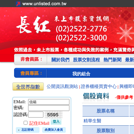
關於我們
股票交割流程
熱門新聞
最新
我的組合
公開資訊觀測站
證券櫃檯買賣中心
興櫃即
|
|
-僅供參考
EMail:
密碼:
股票名稱
認證碼:
精華生醫
記住EMail
忘記密碼
免費加入會員
股票類別