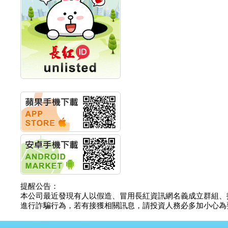
計畫
明緯企業:明緯永續科技
競賽 以電源驅動善的力
量
秀育企業:秀育SHO-U儲
能系統 獲國內首張CNS
認證
聯博投信:聯博00404A
從容擁抱台股主流
華旭先進:代重要子公司
碩通散熱股份有限公司
公告董事會通過發言人
及代理發
華旭先進:代重要子公司
碩通散熱股份有限公司
公告董事會決議發行員
工認股權
華旭先進:代重要子公司
碩通散熱股份有限公司
提醒公告：
公告董事會追認113年
本公司最近發現有人以假造、冒用長紅資訊網名義成立群組、
向關係
進行詐騙行為，若有接獲相關訊息，請投資人務必多加小心為要，如
華旭先進:代重要子公司
碩通散熱股份有限公司