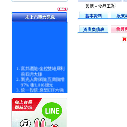
興櫃－食品工業
基本資料
股東
資產負債表
買
富邦產險:金控雙雄犀利
前四月大賺
新光人壽保險:五壽險增
97% 衝1,016億元
統一投信:原型ETF六強
漲逾九成
統一投信:主動式ETF溢
價 被盯上
新光人壽保險:新壽Q1外
價金將達996億
宇辰系統科技:宇辰業績
創新高 啟動興櫃轉上櫃