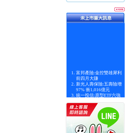
富邦產險:金控雙雄犀利
前四月大賺
新光人壽保險:五壽險增
97% 衝1,016億元
統一投信:原型ETF六強
漲逾九成
統一投信:主動式ETF溢
價 被盯上
新光人壽保險:新壽Q1外
價金將達996億
宇辰系統科技:宇辰業績
創新高 啟動興櫃轉上櫃