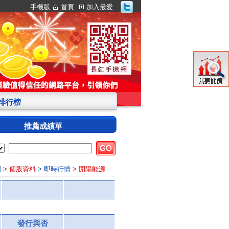
手機版
首頁
加入最愛
S排行榜
推薦成績單
網
> 個股資料
> 即時行情
> 開陽能源
發行與否