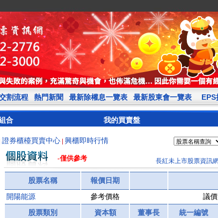
交割流程
熱門新聞
最新除權息一覽表
最新股東會一覽表
EP
組合
我的買賣盤
證券櫃檯買賣中心
興櫃即時行情
|
|
-僅供參考
長紅未上市股票資訊
股票名稱
報價日期
開陽能源
參考價格
議價
股票類別
資本額
董事長
統一編號