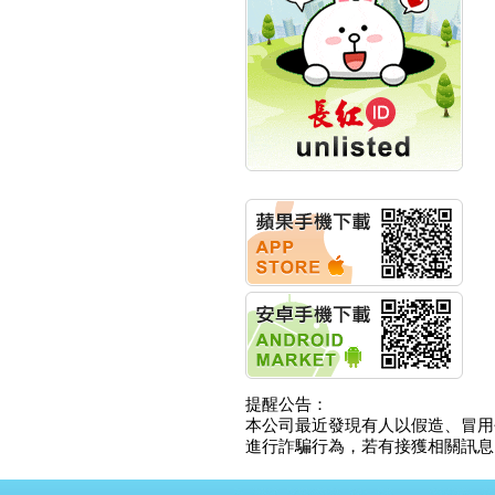
計畫
明緯企業:明緯永續科技
競賽 以電源驅動善的力
量
秀育企業:秀育SHO-U儲
能系統 獲國內首張CNS
認證
聯博投信:聯博00404A
從容擁抱台股主流
華旭先進:代重要子公司
碩通散熱股份有限公司
公告董事會通過發言人
及代理發
華旭先進:代重要子公司
碩通散熱股份有限公司
公告董事會決議發行員
工認股權
華旭先進:代重要子公司
碩通散熱股份有限公司
提醒公告：
公告董事會追認113年
本公司最近發現有人以假造、冒用
向關係
進行詐騙行為，若有接獲相關訊息，
華旭先進:代重要子公司
碩通散熱股份有限公司