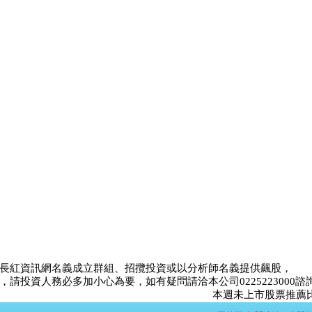
長紅資訊網名義成立群組、招攬投資或以分析師名義提供飆股，
請投資人務必多加小心為要，如有疑問請洽本公司0225223000諮
本週未上市股票推薦比賽<