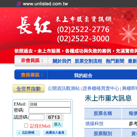
關於我們
股票交割流程
熱門新聞
最新
我的組合
公開資訊觀測站
證券櫃檯買賣中心
興櫃即
|
|
EMail:
密碼:
股票名稱
報
認證碼:
德揚科技
參
記住EMail
忘記密碼
免費加入會員
股票類別
資