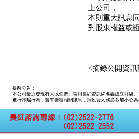
公告向關係人取得使用
上公司，
權資產
仁新醫藥:代重要子公司
本則重大訊息同
BeliteBio,Inc公告受邀參
加第27屆眼
對股東權益或證
巨生生醫:公告本公司
MPB-1523MRI顯影劑-
肝細胞癌接獲美國FD
格斯科技*:公告調整本
公司私募專區資訊(董事
會決議日起兩日內應申
<摘錄公開資訊
報相關資
格斯科技*:公告更正
115/05/12重訊內容(停
止過戶起始日期)
提醒公告：
將捷:代子公司忠明營造
本公司最近發現有人以假造、冒用長紅資訊網名義成立群組、
工程股份有限公司公告
進行詐騙行為，若有接獲相關訊息，請投資人務必多加小心為要，如
「新北市淡水區海鷗段
11
阿波羅電力:公告本公司
法人監察人改派代表人
永信藥品工業:本公司委
外廠商活動網站消費者
資訊外流事宜