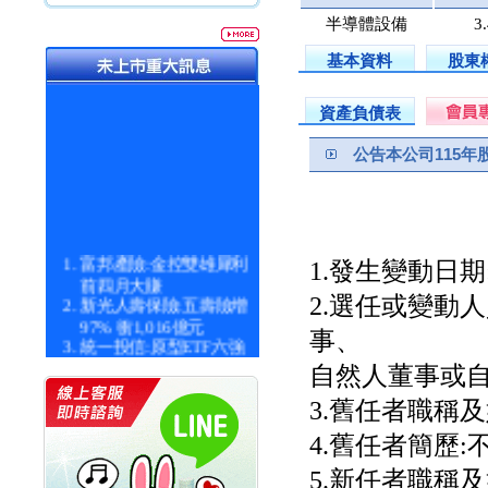
半導體設備
3
基本資料
股東
資產負債表
公告本公司115
富邦產險:金控雙雄犀利
1.發生變動日期:11
前四月大賺
新光人壽保險:五壽險增
2.選任或變動
97% 衝1,016億元
事、
統一投信:原型ETF六強
漲逾九成
自然人董事或自
統一投信:主動式ETF溢
價 被盯上
3.舊任者職稱
新光人壽保險:新壽Q1外
4.舊任者簡歷:
價金將達996億
宇辰系統科技:宇辰業績
5.新任者職稱及
創新高 啟動興櫃轉上櫃