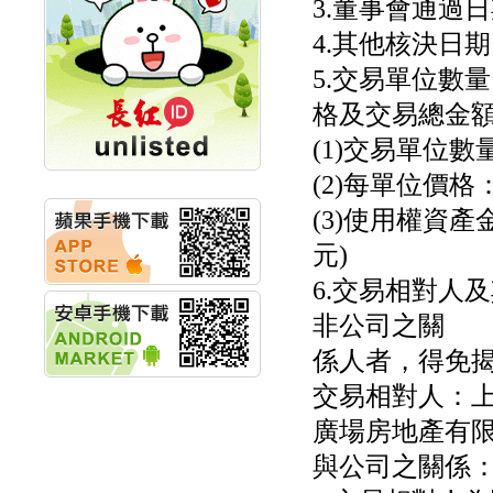
3.董事會通過日期
計畫
明緯企業:明緯永續科技
4.其他核決日期
競賽 以電源驅動善的力
量
5.交易單位數
秀育企業:秀育SHO-U儲
格及交易總金額
能系統 獲國內首張CNS
認證
(1)交易單位數量
聯博投信:聯博00404A
從容擁抱台股主流
(2)每單位價格
華旭先進:代重要子公司
(3)使用權資產金
碩通散熱股份有限公司
公告董事會通過發言人
元)
及代理發
華旭先進:代重要子公司
6.交易相對人
碩通散熱股份有限公司
非公司之關
公告董事會決議發行員
工認股權
係人者，得免揭
華旭先進:代重要子公司
碩通散熱股份有限公司
交易相對人：上
公告董事會追認113年
向關係
廣場房地產有
華旭先進:代重要子公司
與公司之關係
碩通散熱股份有限公司
公告向關係人取得使用