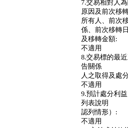
7.交易相對人
權資產
仁新醫藥:代重要子公司
原因及前次移
BeliteBio,Inc公告受邀參
所有人、前次
加第27屆眼
巨生生醫:公告本公司
係、前次移轉
MPB-1523MRI顯影劑-
肝細胞癌接獲美國FD
及移轉金額:
格斯科技*:公告調整本
不適用
公司私募專區資訊(董事
會決議日起兩日內應申
8.交易標的最
報相關資
格斯科技*:公告更正
告關係
115/05/12重訊內容(停
人之取得及處分
止過戶起始日期)
將捷:代子公司忠明營造
不適用
工程股份有限公司公告
「新北市淡水區海鷗段
9.預計處分利
11
阿波羅電力:公告本公司
列表說明
法人監察人改派代表人
認列情形）:
永信藥品工業:本公司委
外廠商活動網站消費者
不適用
資訊外流事宜