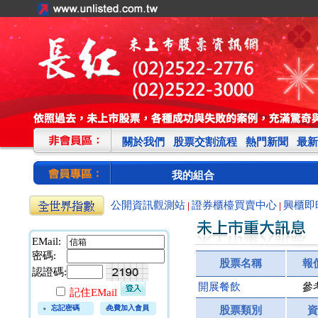
關於我們
股票交割流程
熱門新聞
最新
我的組合
公開資訊觀測站
證券櫃檯買賣中心
興櫃即
|
|
EMail:
密碼:
股票名稱
報
認證碼:
開展餐飲
參
記住EMail
忘記密碼
免費加入會員
股票類別