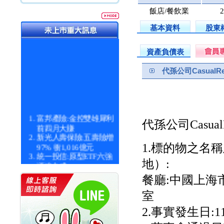
飯店/餐飲業
2
基本資料
股東
資產負債表
代孫公司CasualRes
富邦產險:金控雙雄犀利
代孫公司CasualR
前四月大賺
新光人壽保險:五壽險增
97% 衝1,016億元
1.標的物之名
統一投信:原型ETF六強
漲逾九成
地）:
統一投信:主動式ETF溢
餐廳:中國上海市
價 被盯上
新光人壽保險:新壽Q1外
室
價金將達996億
宇辰系統科技:宇辰業績
2.事實發生日:115/
創新高 啟動興櫃轉上櫃