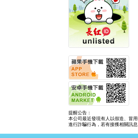
創新高 啟動興櫃轉上櫃
計畫
明緯企業:明緯永續科技
競賽 以電源驅動善的力
量
秀育企業:秀育SHO-U儲
能系統 獲國內首張CNS
認證
聯博投信:聯博00404A
從容擁抱台股主流
華旭先進:代重要子公司
碩通散熱股份有限公司
公告董事會通過發言人
及代理發
華旭先進:代重要子公司
碩通散熱股份有限公司
公告董事會決議發行員
工認股權
華旭先進:代重要子公司
碩通散熱股份有限公司
提醒公告：
公告董事會追認113年
本公司最近發現有人以假造、冒用
向關係
進行詐騙行為，若有接獲相關訊息，
華旭先進:代重要子公司
碩通散熱股份有限公司