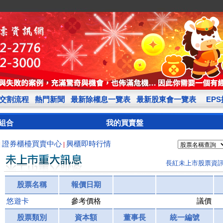
交割流程
熱門新聞
最新除權息一覽表
最新股東會一覽表
EP
組合
我的買賣盤
證券櫃檯買賣中心
興櫃即時行情
|
|
長紅未上市股票資
股票名稱
報價日期
悠遊卡
參考價格
議價
股票類別
資本額
董事長
統一編號