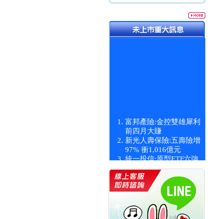
富邦產險:金控雙雄犀利
前四月大賺
新光人壽保險:五壽險增
97% 衝1,016億元
統一投信:原型ETF六強
漲逾九成
統一投信:主動式ETF溢
價 被盯上
新光人壽保險:新壽Q1外
價金將達996億
宇辰系統科技:宇辰業績