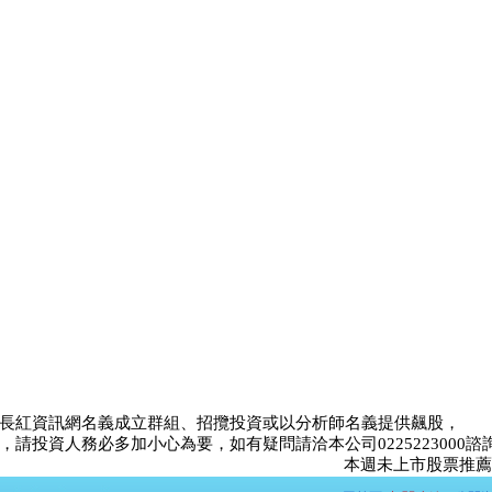
長紅資訊網名義成立群組、招攬投資或以分析師名義提供飆股，
請投資人務必多加小心為要，如有疑問請洽本公司0225223000諮
本週未上市股票推薦比賽<