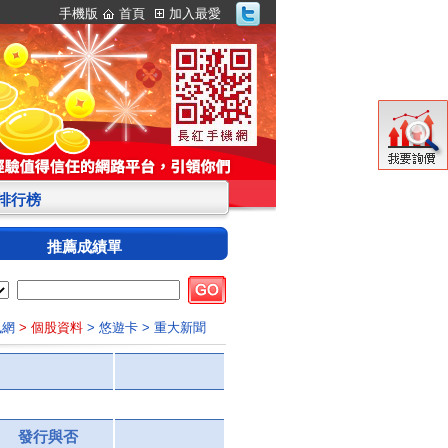
手機版
首頁
加入最愛
S排行榜
推薦成績單
訊網
> 個股資料
> 悠遊卡
> 重大新聞
發行與否