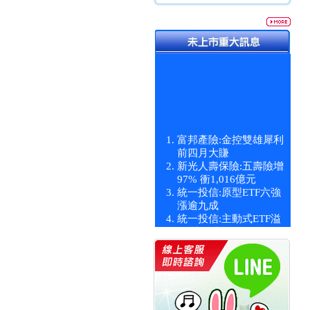
富邦產險:金控雙雄犀利
前四月大賺
新光人壽保險:五壽險增
97% 衝1,016億元
統一投信:原型ETF六強
漲逾九成
統一投信:主動式ETF溢
價 被盯上
新光人壽保險:新壽Q1外
價金將達996億
宇辰系統科技:宇辰業績
創新高 啟動興櫃轉上櫃
計畫
明緯企業:明緯永續科技