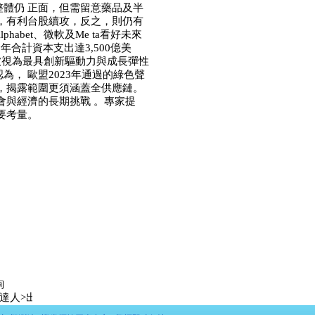
體仍 正面，但需留意藥品及半
，有利台股續攻，反之，則仍有
abet、微軟及Me ta看好未來
年合計資本支出達3,500億美
被視為最具創新驅動力與成長彈性
為， 歐盟2023年通過的綠色聲
，揭露範圍更須涵蓋全供應鏈。
會與經濟的長期挑戰 。專家提
必要考量。
詢
出爐: 第一名 LeeYOYO 未上市股票:昱鐳應材 漲幅:
91.02%
, 第