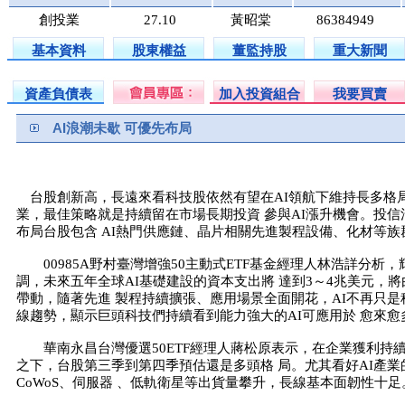
創投業
27.10
黃昭棠
86384949
基本資料
股東權益
董監持股
重大新聞
資產負債表
加入投資組合
我要買賣
AI浪潮未歇 可優先布局
台股創新高，長遠來看科技股依然有望在AI領航下維持長多格局
業，最佳策略就是持續留在市場長期投資 參與AI漲升機會。投信
布局台股包含 AI熱門供應鏈、晶片相關先進製程設備、化材等族
00985A野村臺灣增強50主動式ETF基金經理人林浩詳分析，
調，未來五年全球AI基礎建設的資本支出將 達到3～4兆美元，將由四
帶動，隨著先進 製程持續擴張、應用場景全面開花，AI不再只是
線趨勢，顯示巨頭科技們持續看到能力強大的AI可應用於 愈來愈
華南永昌台灣優選50ETF經理人蔣松原表示，在企業獲利持續
之下，台股第三季到第四季預估還是多頭格 局。尤其看好AI產業的
CoWoS、伺服器 、低軌衛星等出貨量攀升，長線基本面韌性十足