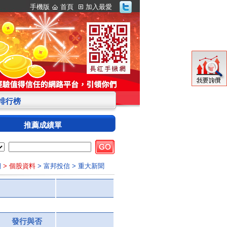
手機版
首頁
加入最愛
S排行榜
推薦成績單
網
> 個股資料
> 富邦投信
> 重大新聞
發行與否