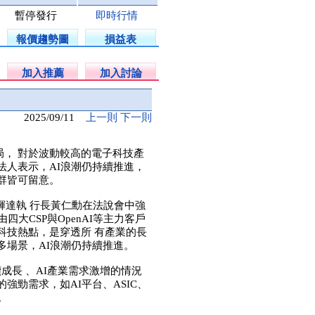
暫停發行
即時行情
報價趨勢圖
損益表
加入推薦
加入討論
2025/09/11
上一則
下一則
， 對於波動較高的電子科技產
法人表示，AI浪潮仍持續推進，
群皆可留意。
輝達執 行長黃仁勳在法說會中強
大CSP與OpenAI等主力客戶
科技熱點，是穿透所 有產業的長
多場景，AI浪潮仍持續推進。
成長 、AI產業需求激增的情況
強勁需求，如AI平台、ASIC、
。