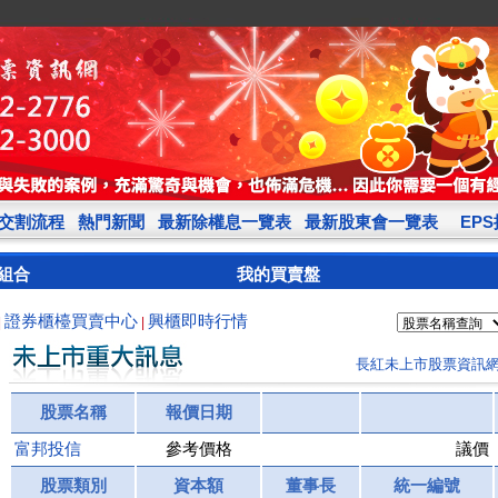
交割流程
熱門新聞
最新除權息一覽表
最新股東會一覽表
EP
組合
我的買賣盤
證券櫃檯買賣中心
興櫃即時行情
|
|
長紅未上市股票資訊
股票名稱
報價日期
富邦投信
參考價格
議價
股票類別
資本額
董事長
統一編號