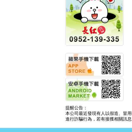
競賽 以電源驅動善的力
量
秀育企業:秀育SHO-U儲
能系統 獲國內首張CNS
認證
聯博投信:聯博00404A
從容擁抱台股主流
華旭先進:代重要子公司
碩通散熱股份有限公司
公告董事會通過發言人
及代理發
華旭先進:代重要子公司
碩通散熱股份有限公司
公告董事會決議發行員
工認股權
華旭先進:代重要子公司
碩通散熱股份有限公司
公告董事會追認113年
向關係
提醒公告：
華旭先進:代重要子公司
本公司最近發現有人以假造、冒用
碩通散熱股份有限公司
進行詐騙行為，若有接獲相關訊息，
公告向關係人取得使用
權資產