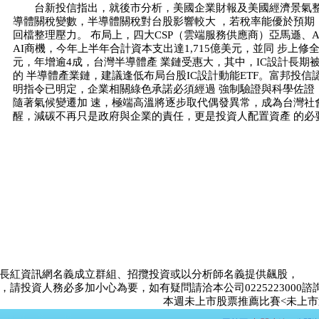
台新投信指出，就後市分析，美國企業財報及美國經濟景氣整
導體關稅變數，半導體關稅對台股影響較大 ，若稅率能優於預期
回檔整理壓力。 布局上，四大CSP（雲端服務供應商）亞馬遜、Alph
AI商機，今年上半年合計資本支出達1,715億美元，並同 步上修全
元，年增逾4成，台灣半導體產 業鏈受惠大，其中，IC設計長期
的 半導體產業鏈，建議逢低布局台股IC設計動能ETF。富邦投信認
明指令已明定，企業相關綠色承諾必須經過 強制驗證與科學佐證
隨著氣候變遷加 速，極端高溫將逐步取代偶發異常，成為台灣社
醒，減碳不再只是政府與企業的責任，更是投資人配置資產 的
長紅資訊網名義成立群組、招攬投資或以分析師名義提供飆股，
請投資人務必多加小心為要，如有疑問請洽本公司0225223000諮
本週未上市股票推薦比賽<未上市達人>