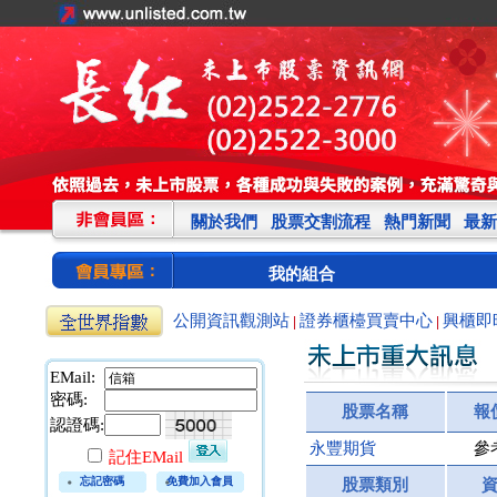
關於我們
股票交割流程
熱門新聞
最新
我的組合
公開資訊觀測站
證券櫃檯買賣中心
興櫃即
|
|
EMail:
密碼:
股票名稱
報
認證碼:
永豐期貨
參
記住EMail
忘記密碼
免費加入會員
股票類別