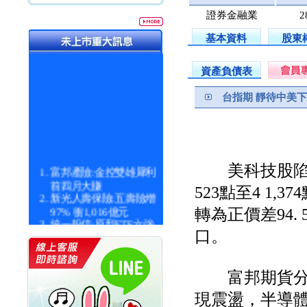
證券金融業
2
基本資料
股東
資產負債表
台指期 靜待中美
美科技股陷入
富邦產險:金控雙雄犀利
前四月大賺
523點至4 1,
新光人壽保險:五壽險增
97% 衝1,016億元
轉為正價差94.
統一投信:原型ETF六強
口。
漲逾九成
統一投信:主動式ETF溢
價 被盯上
新光人壽保險:新壽Q1外
富邦期貨分析
價金將達996億
現震盪，半導
宇辰系統科技:宇辰業績