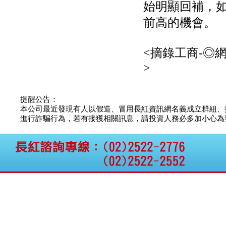
始明顯回補，
公告向關係人取得使用
權資產
前高的機會。
仁新醫藥:代重要子公司
BeliteBio,Inc公告受邀參
加第27屆眼
<摘錄工商-◎
巨生生醫:公告本公司
MPB-1523MRI顯影劑-
>
肝細胞癌接獲美國FD
格斯科技*:公告調整本
公司私募專區資訊(董事
提醒公告：
會決議日起兩日內應申
本公司最近發現有人以假造、冒用長紅資訊網名義成立群組、
報相關資
進行詐騙行為，若有接獲相關訊息，請投資人務必多加小心為要，如
格斯科技*:公告更正
115/05/12重訊內容(停
止過戶起始日期)
將捷:代子公司忠明營造
工程股份有限公司公告
「新北市淡水區海鷗段
11
阿波羅電力:公告本公司
法人監察人改派代表人
永信藥品工業:本公司委
外廠商活動網站消費者