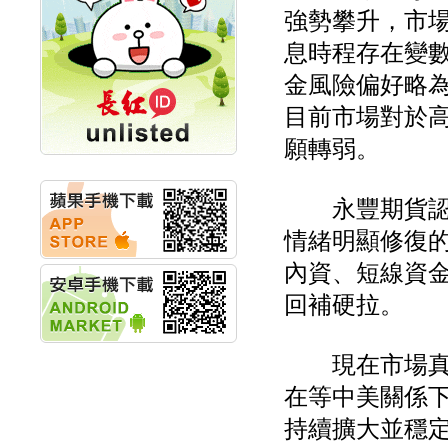
創新高 啟動興櫃轉上櫃
強勢攀升，市場
計畫
明緯企業:明緯永續科技
息時程存在變
競賽 以電源驅動善的力
金風險偏好略
量
秀育企業:秀育SHO-U儲
目前市場對於
能系統 獲國內首張CNS
認證
願轉弱。
聯博投信:聯博00404A
從容擁抱台股主流
華旭先進:代重要子公司
永豐期貨認為
碩通散熱股份有限公司
公告董事會通過發言人
情緒明顯修復
及代理發
內資、短線資
華旭先進:代重要子公司
碩通散熱股份有限公司
回補硬拉。
公告董事會決議發行員
工認股權
華旭先進:代重要子公司
現在市場真正
碩通散熱股份有限公司
公告董事會追認113年
在等中美關係
向關係
持續擴大並穩
華旭先進:代重要子公司
碩通散熱股份有限公司