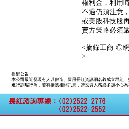
權利金，利用
公告向關係人取得使用
權資產
不過仍須注意，
仁新醫藥:代重要子公司
或美股科技股
BeliteBio,Inc公告受邀參
加第27屆眼
賣方策略必須
巨生生醫:公告本公司
MPB-1523MRI顯影劑-
肝細胞癌接獲美國FD
<摘錄工商-◎
格斯科技*:公告調整本
公司私募專區資訊(董事
>
會決議日起兩日內應申
報相關資
格斯科技*:公告更正
提醒公告：
115/05/12重訊內容(停
本公司最近發現有人以假造、冒用長紅資訊網名義成立群組、
止過戶起始日期)
進行詐騙行為，若有接獲相關訊息，請投資人務必多加小心為要，如
將捷:代子公司忠明營造
工程股份有限公司公告
「新北市淡水區海鷗段
11
阿波羅電力:公告本公司
法人監察人改派代表人
永信藥品工業:本公司委
外廠商活動網站消費者