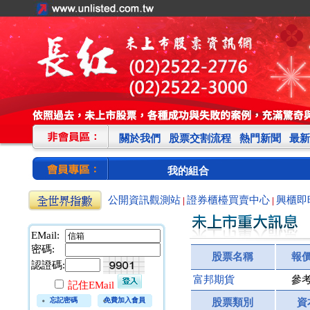
關於我們
股票交割流程
熱門新聞
最新
我的組合
公開資訊觀測站
證券櫃檯買賣中心
興櫃即
|
|
EMail:
密碼:
股票名稱
報
認證碼:
富邦期貨
參
記住EMail
忘記密碼
免費加入會員
股票類別
資