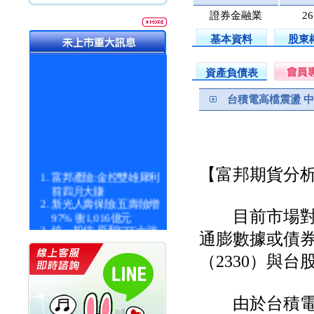
證券金融業
26
基本資料
股東
資產負債表
台積電高檔震盪 
【富邦期貨分
富邦產險:金控雙雄犀利
前四月大賺
新光人壽保險:五壽險增
目前市場對美
97% 衝1,016億元
統一投信:原型ETF六強
通膨數據或債
漲逾九成
統一投信:主動式ETF溢
（2330）與
價 被盯上
新光人壽保險:新壽Q1外
價金將達996億
由於台積電市
宇辰系統科技:宇辰業績