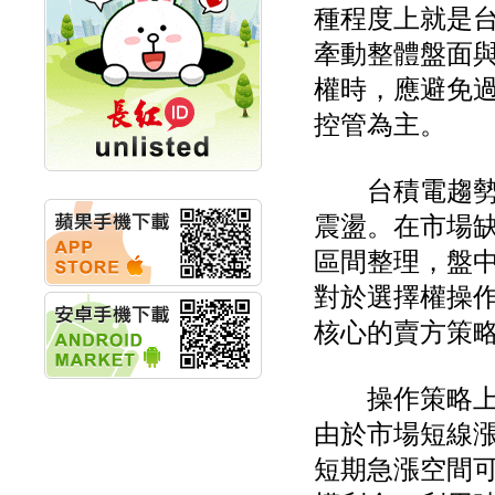
創新高 啟動興櫃轉上櫃
種程度上就是
計畫
牽動整體盤面
明緯企業:明緯永續科技
競賽 以電源驅動善的力
權時，應避免
量
秀育企業:秀育SHO-U儲
控管為主。
能系統 獲國內首張CNS
認證
聯博投信:聯博00404A
台積電趨勢仍
從容擁抱台股主流
華旭先進:代重要子公司
震盪。在市場
碩通散熱股份有限公司
區間整理，盤
公告董事會通過發言人
及代理發
對於選擇權操
華旭先進:代重要子公司
碩通散熱股份有限公司
核心的賣方策
公告董事會決議發行員
工認股權
華旭先進:代重要子公司
操作策略上，
碩通散熱股份有限公司
由於市場短線
公告董事會追認113年
向關係
短期急漲空間
華旭先進:代重要子公司
碩通散熱股份有限公司